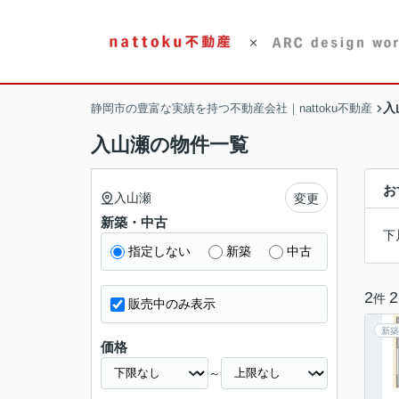
入
静岡市の豊富な実績を持つ不動産会社｜nattoku不動産
入山瀬の物件一覧
お
入山瀬
変更
新築・中古
下
指定しない
新築
中古
2
2
件
販売中のみ表示
新築
価格
～