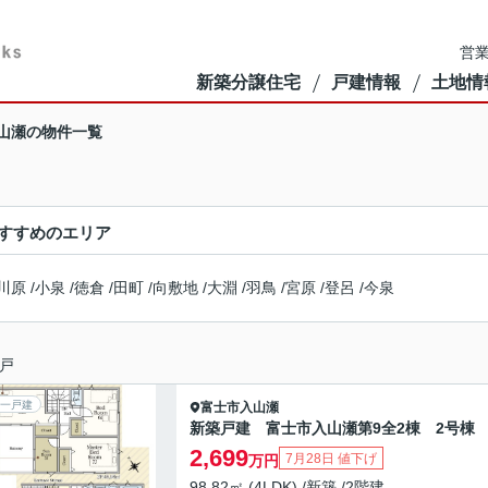
営業
新築分譲住宅
戸建情報
土地情
山瀬の物件一覧
すすめのエリア
川原
/
小泉
/
徳倉
/
田町
/
向敷地
/
大淵
/
羽鳥
/
宮原
/
登呂
/
今泉
戸
一戸建
富士市
入山瀬
新築戸建 富士市入山瀬第9全2棟 2号棟
2,699
7月28日 値下げ
万円
98.82㎡ (4LDK) /新築 /2階建