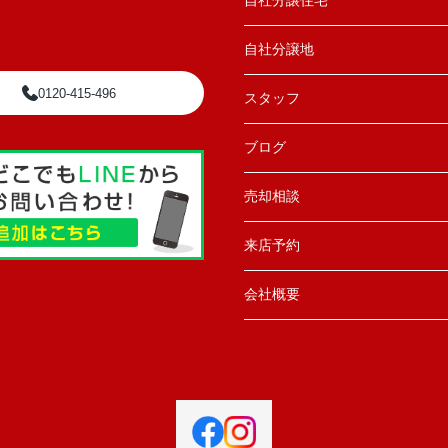
自社分譲住宅
自社分譲地
0120-415-496
スタッフ
ブログ
売却相談
来店予約
会社概要