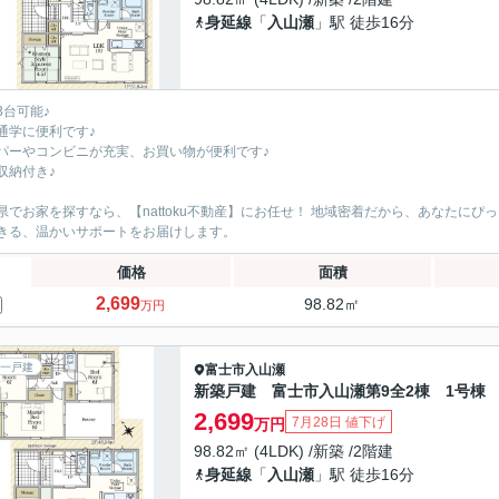
身延線
「
入山瀬
」駅 徒歩16分
3台可能♪
通学に便利です♪
パーやコンビニが充実、お買い物が便利です♪
収納付き♪
県でお家を探すなら、【nattoku不動産】にお任せ！ 地域密着だから、あなたに
きる、温かいサポートをお届けします。
価格
面積
2,699
98.82㎡
万円
一戸建
富士市
入山瀬
新築戸建 富士市入山瀬第9全2棟 1号棟
2,699
7月28日 値下げ
万円
98.82㎡ (4LDK) /新築 /2階建
身延線
「
入山瀬
」駅 徒歩16分