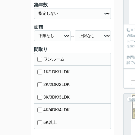
築年数
面積
駐車
～
通勤
スー
全室
間取り
静岡
ワンルーム
談で
1K/1DK/1LDK
2K/2DK/2LDK
3K/3DK/3LDK
新築
4K/4DK/4LDK
5K以上