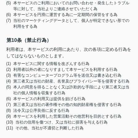
(5) 本サービスのご利用においてのお問い合わせ・発生したトラブル
等に対して、当社よりご連絡させていただく為
(6) 本サービスを円滑に運営する為に一定期間の保管をする為
(7) 当社のマーケティングデータとして、個人が特定できない形での
利用をする為
第10条（禁止行為）
利用者は、本サービスの利用にあたり、次の各項に定める行為を
してはならないものとします。
(1) 本サービスに関する情報を改ざんする行為
(2) 利用者以外の者になりすまして本サービスを利用する行為
(3) 有害なコンピュータープログラム等を送信又は書き込む行為
(4) 第三者又は当社の財産、名誉及びプライバシー等を侵害する行為
(5) 本人の同意を得ることなく又は詐欺的な手段により第三者又は当
社の個人情報を収集する行為
(6) 本サービスの利用又は提供を妨げる行為
(7) 第三者又は当社の著作権その他の知的財産権を侵害する行為
(8) 法令又は公序良俗に反する行為
(9) 本サービスを利用した営業活動その他営利を目的とする行為
(10) 当社の信用を傷つけ、又は当社に損害を与える行為
(11) その他、当社が不適切と判断した行為