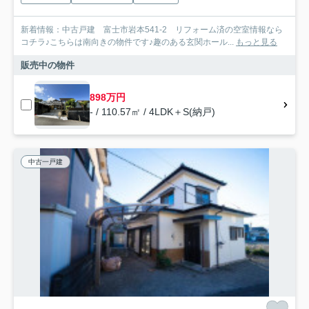
新着情報：中古戸建 富士市岩本541-2 リフォーム済の空室情報なら
コチラ♪こちらは南向きの物件です♪趣のある玄関ホール...
もっと見る
販売中の物件
898万円
- / 110.57㎡ / 4LDK＋S(納戸)
中古一戸建