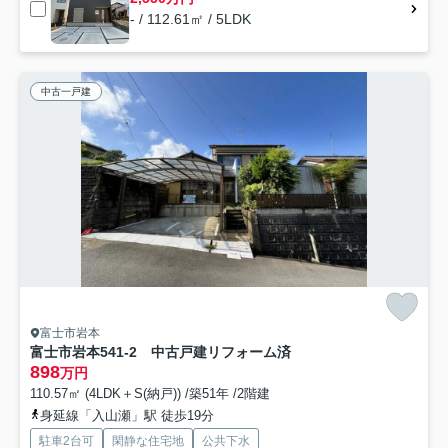
- / 112.61㎡ / 5LDK
中古一戸建
富士市岩本
富士市岩本541-2 中古戸建リフォーム済
898
万円
110.57㎡ (4LDK＋S(納戸)) /築51年 /2階建
身延線「入山瀬」駅 徒歩19分
駐車2台可
閑静な住宅地
公共下水