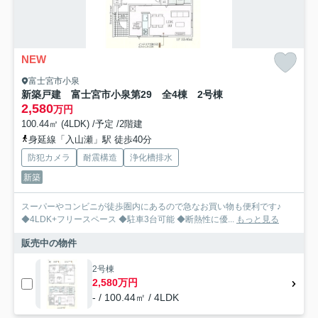
NEW
富士宮市小泉
新築戸建 富士宮市小泉第29 全4棟 2号棟
2,580
万円
100.44㎡ (4LDK) /予定 /2階建
身延線「入山瀬」駅 徒歩40分
防犯カメラ
耐震構造
浄化槽排水
新築
スーパーやコンビニが徒歩圏内にあるので急なお買い物も便利です♪
◆4LDK+フリースペース ◆駐車3台可能 ◆断熱性に優...
もっと見る
販売中の物件
2号棟
2,580万円
- / 100.44㎡ / 4LDK