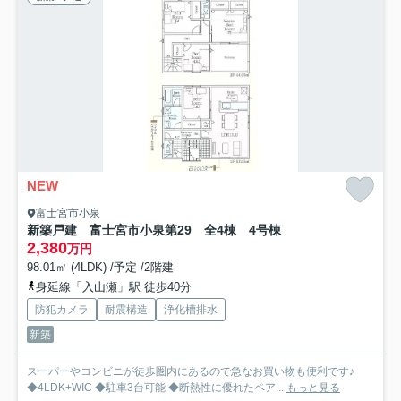
NEW
富士宮市小泉
新築戸建 富士宮市小泉第29 全4棟 4号棟
2,380
万円
98.01㎡ (4LDK) /予定 /2階建
身延線「入山瀬」駅 徒歩40分
防犯カメラ
耐震構造
浄化槽排水
新築
スーパーやコンビニが徒歩圏内にあるので急なお買い物も便利です♪
◆4LDK+WIC ◆駐車3台可能 ◆断熱性に優れたペア...
もっと見る