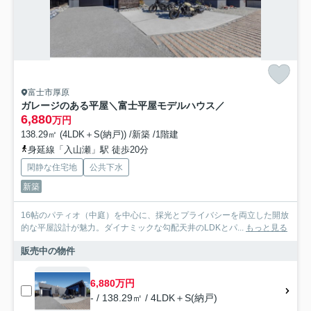
富士市厚原
ガレージのある平屋＼富士平屋モデルハウス／
6,880
万円
138.29㎡ (4LDK＋S(納戸)) /新築 /1階建
身延線「入山瀬」駅 徒歩20分
閑静な住宅地
公共下水
新築
16帖のパティオ（中庭）を中心に、採光とプライバシーを両立した開放
的な平屋設計が魅力。ダイナミックな勾配天井のLDKとパ...
もっと見る
販売中の物件
6,880万円
- / 138.29㎡ / 4LDK＋S(納戸)