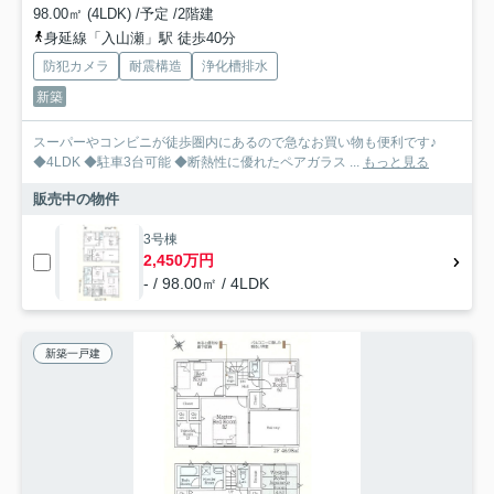
98.00㎡ (4LDK) /予定 /2階建
身延線「入山瀬」駅 徒歩40分
防犯カメラ
耐震構造
浄化槽排水
新築
スーパーやコンビニが徒歩圏内にあるので急なお買い物も便利です♪
◆4LDK ◆駐車3台可能 ◆断熱性に優れたペアガラス ...
もっと見る
販売中の物件
3号棟
2,450万円
- / 98.00㎡ / 4LDK
新築一戸建