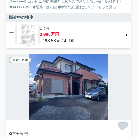
スーパーやコンビニが徒歩圏内にあるので急なお買い物も便利です♪
◆4LDK+WIC ◆駐車3台可能 ◆断熱性に優れたペア...
もっと見る
販売中の物件
1号棟
2,680万円
- / 98.58㎡ / 4LDK
中古一戸建
富士市伝法