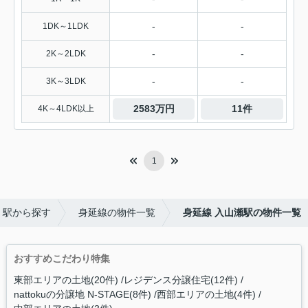
-
-
1DK～1LDK
-
-
2K～2LDK
-
-
3K～3LDK
2583万円
11件
4K～4LDK以上
1
・駅から探す
身延線の物件一覧
身延線 入山瀬駅の物件一覧
おすすめこだわり特集
東部エリアの土地(20件)
レジデンス分譲住宅(12件)
nattokuの分譲地 N-STAGE(8件)
西部エリアの土地(4件)