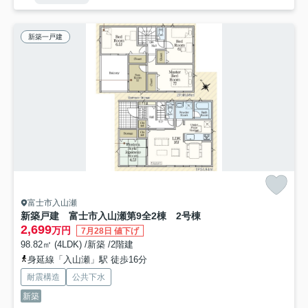
新築一戸建
富士市入山瀬
新築戸建 富士市入山瀬第9全2棟 2号棟
2,699
万円
7月28日 値下げ
98.82㎡ (4LDK) /新築 /2階建
身延線「入山瀬」駅 徒歩16分
耐震構造
公共下水
新築