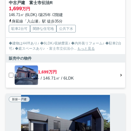
中古戸建 富士市伝法R
1,699
万円
146.71㎡ (6LDK) /築25年 /2階建
身延線「入山瀬」駅 徒歩35分
駐車2台可
閑静な住宅地
公共下水
◆建物は44坪あり♪ ◆6LDK♪収納豊富♪ ◆内外装リフォーム♪ ◆駐車2台
可♪ ◆庭スペースあり♪ ・富士市立伝法小...
もっと見る
販売中の物件
1,699万円
- / 146.71㎡ / 6LDK
新築一戸建