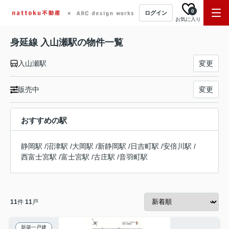
0
ログイン
お気に入り
身延線 入山瀬駅の物件一覧
入山瀬駅
変更
販売中
変更
おすすめの駅
静岡駅
/
沼津駅
/
大岡駅
/
新静岡駅
/
日吉町駅
/
安倍川駅
/
西富士宮駅
/
富士宮駅
/
古庄駅
/
音羽町駅
11
件
11
戸
新築一戸建