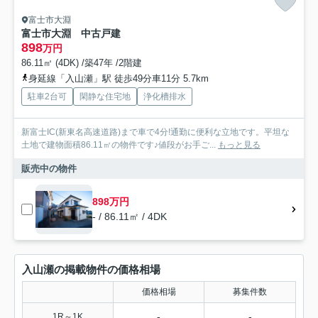
富士市大淵
富士市大淵 中古戸建
898
万円
86.11㎡ (4DK) /築47年 /2階建
身延線「入山瀬」駅 徒歩49分車11分 5.7km
駐車2台可
閑静な住宅地
浄化槽排水
新富士IC(新東名高速道路)まで車で4分!通勤に便利な立地です。平坦な
土地で建物面積86.11㎡の物件です♪値段がお手ご...
もっと見る
販売中の物件
898万円
- / 86.11㎡ / 4DK
入山瀬の掲載物件の価格相場
価格相場
募集件数
-
-
1R～1K