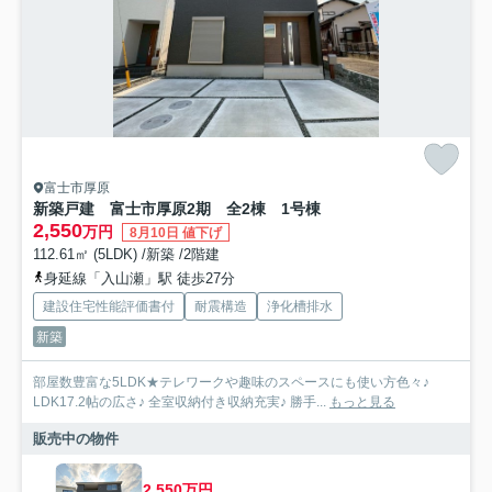
富士市厚原
新築戸建 富士市厚原2期 全2棟 1号棟
2,550
万円
8月10日 値下げ
112.61㎡ (5LDK) /新築 /2階建
身延線「入山瀬」駅 徒歩27分
建設住宅性能評価書付
耐震構造
浄化槽排水
新築
部屋数豊富な5LDK★テレワークや趣味のスペースにも使い方色々♪
LDK17.2帖の広さ♪ 全室収納付き収納充実♪ 勝手...
もっと見る
販売中の物件
2,550万円