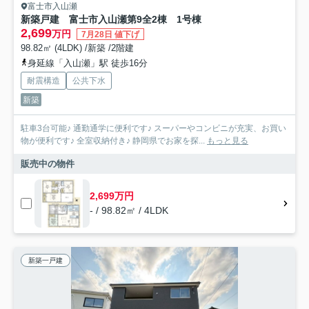
富士市入山瀬
新築戸建 富士市入山瀬第9全2棟 1号棟
2,699
万円
7月28日 値下げ
98.82㎡ (4LDK) /新築 /2階建
身延線「入山瀬」駅 徒歩16分
耐震構造
公共下水
新築
駐車3台可能♪ 通勤通学に便利です♪ スーパーやコンビニが充実、お買い
物が便利です♪ 全室収納付き♪ 静岡県でお家を探...
もっと見る
販売中の物件
2,699万円
- / 98.82㎡ / 4LDK
新築一戸建