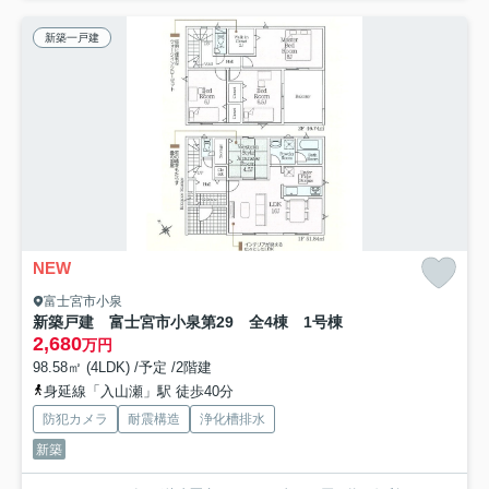
新築一戸建
NEW
富士宮市小泉
新築戸建 富士宮市小泉第29 全4棟 1号棟
2,680
万円
98.58㎡ (4LDK) /予定 /2階建
身延線「入山瀬」駅 徒歩40分
防犯カメラ
耐震構造
浄化槽排水
新築