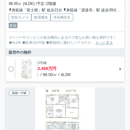
98.00㎡ (4LDK) /予定 /2階建
身延線「富士根」駅 徒歩21分
身延線「源道寺」駅 徒歩28分
身延
防犯カメラ
耐震構造
浄化槽排水
新築
スーパーやコンビニが徒歩圏内にあるので急なお買い物も便利です♪
◆4LDK ◆駐車3台可能 ◆断熱性に優れたペアガラス ...
もっと見る
販売中の物件
3号棟
2,450万円
- / 98.00㎡ / 4LDK
新築一戸建