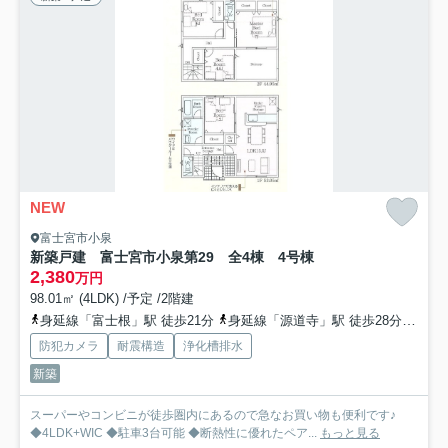
NEW
富士宮市小泉
新築戸建 富士宮市小泉第29 全4棟 4号棟
2,380
万円
98.01㎡ (4LDK) /予定 /2階建
身延線「富士根」駅 徒歩21分
身延線「源道寺」駅 徒歩28分
身延
防犯カメラ
耐震構造
浄化槽排水
新築
スーパーやコンビニが徒歩圏内にあるので急なお買い物も便利です♪
◆4LDK+WIC ◆駐車3台可能 ◆断熱性に優れたペア...
もっと見る