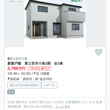
富士宮市小泉
新築戸建 富士宮市小泉2期 全1棟
2,780
万円
7月28日 値下げ
105.98㎡ (5LDK) /予定 /2階建
身延線「源道寺」駅 徒歩28分
建設住宅性能評価書付
公共下水
新築
5LDK WIC付き. LDK15.7帖でゆとりの広さ. 全室収納付でスッキリ. 駐車
場4台駐車、間口10ｍあり並列3台...
もっと見る