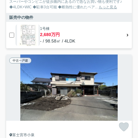
スーパーやコンビニが徒歩圏内にあるので急なお買い物も便利です♪
◆4LDK+WIC ◆駐車3台可能 ◆断熱性に優れたペア...
もっと見る
販売中の物件
1号棟
2,680万円
- / 98.58㎡ / 4LDK
中古一戸建
富士宮市小泉