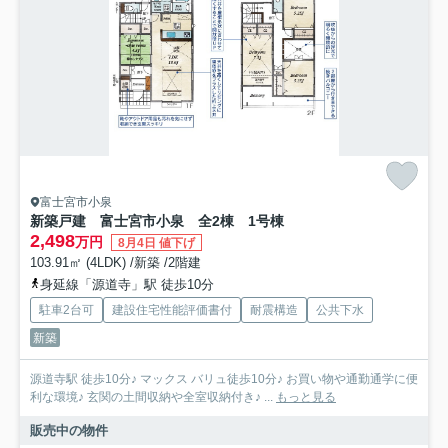
富士宮市小泉
新築戸建 富士宮市小泉 全2棟 1号棟
2,498
万円
8月4日 値下げ
103.91㎡ (4LDK) /新築 /2階建
身延線「源道寺」駅 徒歩10分
駐車2台可
建設住宅性能評価書付
耐震構造
公共下水
新築
源道寺駅 徒歩10分♪ マックス バリュ徒歩10分♪ お買い物や通勤通学に便
利な環境♪ 玄関の土間収納や全室収納付き♪ ...
もっと見る
販売中の物件