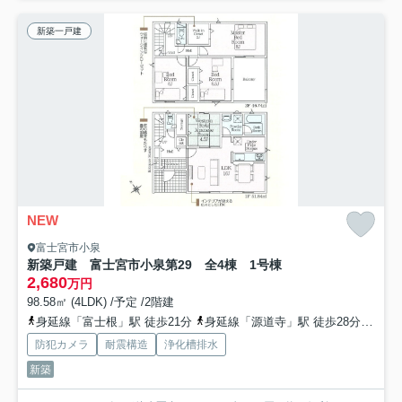
新築一戸建
NEW
富士宮市小泉
新築戸建 富士宮市小泉第29 全4棟 1号棟
2,680
万円
98.58㎡ (4LDK) /予定 /2階建
身延線「富士根」駅 徒歩21分
身延線「源道寺」駅 徒歩28分
身延
防犯カメラ
耐震構造
浄化槽排水
新築