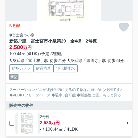
NEW
富士宮市小泉
新築戸建 富士宮市小泉第29 全4棟 2号棟
2,580
万円
100.44㎡ (4LDK) /予定 /2階建
身延線「富士根」駅 徒歩21分
身延線「源道寺」駅 徒歩28分
身延
防犯カメラ
耐震構造
浄化槽排水
新築
スーパーやコンビニが徒歩圏内にあるので急なお買い物も便利です♪
◆4LDK+フリースペース ◆駐車3台可能 ◆断熱性に優...
もっと見る
販売中の物件
2号棟
2,580万円
- / 100.44㎡ / 4LDK