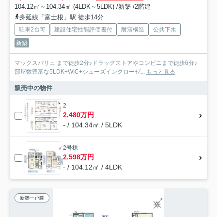
104.12㎡～104.34㎡ (4LDK～5LDK) /新築 /2階建
身延線「富士根」駅 徒歩14分
駐車2台可
建設住宅性能評価書付
耐震構造
公共下水
新築
マックスバリュ まで徒歩2分♪ドラッグストアやコンビニまで徒歩6分♪
部屋数豊富な5LDK+WIC+シューズインクローゼ...
もっと見る
販売中の物件
2
2,480万円
- / 104.34㎡ / 5LDK
2号棟
2,598万円
- / 104.12㎡ / 4LDK
新築一戸建