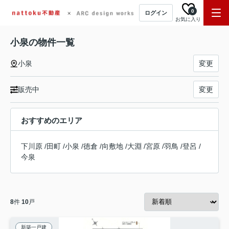
0
ログイン
お気に入り
小泉の物件一覧
小泉
変更
販売中
変更
おすすめのエリア
下川原
/
田町
/
小泉
/
徳倉
/
向敷地
/
大淵
/
宮原
/
羽鳥
/
登呂
/
今泉
8
件
10
戸
新築一戸建