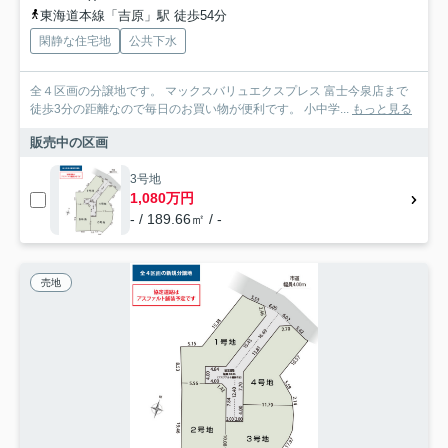
東海道本線「吉原」駅 徒歩54分
閑静な住宅地
公共下水
全４区画の分譲地です。 マックスバリュエクスプレス 富士今泉店まで
徒歩3分の距離なので毎日のお買い物が便利です。 小中学...
もっと見る
販売中の区画
3号地
1,080万円
- / 189.66㎡ / -
売地