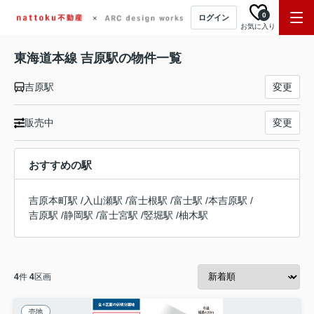
0
ログイン
お気に入り
東海道本線 吉原駅の物件一覧
吉原駅
変更
販売中
変更
おすすめの駅
吉原本町駅
/
入山瀬駅
/
富士根駅
/
富士駅
/
本吉原駅
/
吉原駅
/
静岡駅
/
富士宮駅
/
竪堀駅
/
柚木駅
4
件
4
区画
売地