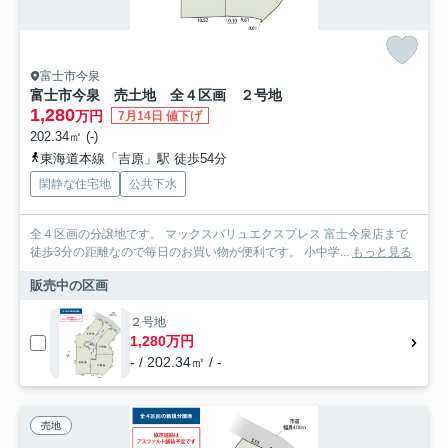
富士市今泉
富士市今泉 売土地 全４区画 ２号地
1,280
万円
7月14日 値下げ
202.34㎡ (-)
東海道本線「吉原」駅 徒歩54分
閑静な住宅地
公共下水
全４区画の分譲地です。 マックスバリュエクスプレス 富士今泉店まで
徒歩3分の距離なので毎日のお買い物が便利です。 小中学...
もっと見る
販売中の区画
２号地
1,280万円
- / 202.34㎡ / -
売地