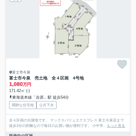
富士市今泉
富士市今泉 売土地 全４区画 4号地
1,080
万円
171.42㎡ (-)
東海道本線「吉原」駅 徒歩54分
閑静な住宅地
公共下水
全４区画の分譲地です。 マックスバリュエクスプレス 富士今泉店まで
徒歩3分の距離なので毎日のお買い物が便利です。 小中学...
もっと見る
販売中の区画