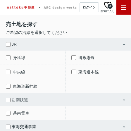
0
ログイン
お気に入り
売土地を探す
ご希望の沿線を選択してください
JR
身延線
御殿場線
中央線
東海道本線
東海道新幹線
岳南鉄道
岳南電車
東海交通事業