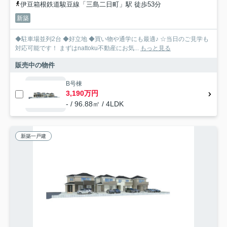
伊豆箱根鉄道駿豆線「三島二日町」駅 徒歩53分
新築
◆駐車場並列2台 ◆好立地 ◆買い物や通学にも最適♪ ☆当日のご見学も
対応可能です！ まずはnattoku不動産にお気...
もっと見る
販売中の物件
B号棟
3,190万円
- / 96.88㎡ / 4LDK
新築一戸建