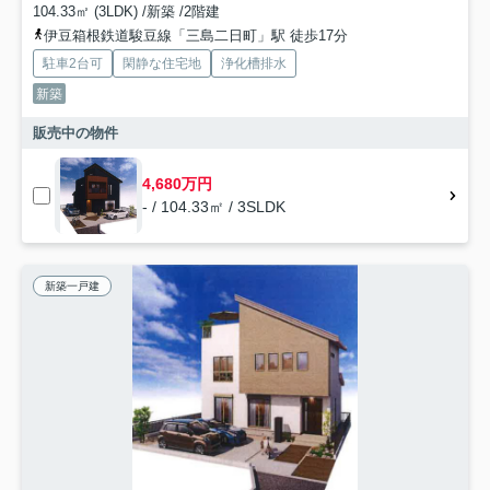
104.33㎡ (3LDK) /新築 /2階建
伊豆箱根鉄道駿豆線「三島二日町」駅 徒歩17分
駐車2台可
閑静な住宅地
浄化槽排水
新築
販売中の物件
4,680万円
- / 104.33㎡ / 3SLDK
新築一戸建