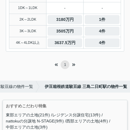
-
-
1DK～1LDK
3180万円
1件
2K～2LDK
3505万円
4件
3K～3LDK
3637.5万円
4件
4K～4LDK以上
1
道駿豆線の物件一覧
伊豆箱根鉄道駿豆線 三島二日町駅の物件一覧
おすすめこだわり特集
東部エリアの土地(21件)
レジデンス分譲住宅(13件)
nattokuの分譲地 N-STAGE(9件)
西部エリアの土地(4件)
中部エリアの土地(3件)