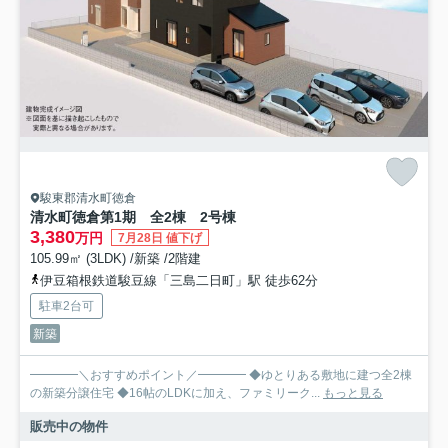
駿東郡清水町徳倉
清水町徳倉第1期 全2棟 2号棟
3,380
万円
7月28日 値下げ
105.99㎡ (3LDK) /新築 /2階建
伊豆箱根鉄道駿豆線「三島二日町」駅 徒歩62分
駐車2台可
新築
━━━━＼おすすめポイント／━━━━ ◆ゆとりある敷地に建つ全2棟
の新築分譲住宅 ◆16帖のLDKに加え、ファミリーク...
もっと見る
販売中の物件