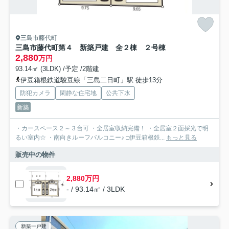
三島市藤代町
三島市藤代町第４ 新築戸建 全２棟 ２号棟
2,880
万円
93.14㎡ (3LDK) /予定 /2階建
伊豆箱根鉄道駿豆線「三島二日町」駅 徒歩13分
防犯カメラ
閑静な住宅地
公共下水
新築
・カースペース２～３台可 ・全居室収納完備！ ・全居室２面採光で明
るい室内☆ ・南向きルーフバルコニー♪ □伊豆箱根鉄...
もっと見る
販売中の物件
2,880万円
- / 93.14㎡ / 3LDK
新築一戸建