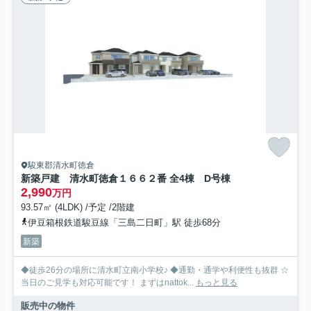
駿東郡清水町徳倉
新築戸建 清水町徳倉１６６２番 全4棟 D号棟
2,990
万円
93.57㎡ (4LDK) /予定 /2階建
伊豆箱根鉄道駿豆線「三島二日町」駅 徒歩68分
新築
◆徒歩26分の場所に清水町立南小学校♪ ◆通勤・通学や利便性も抜群 ☆
当日のご見学も対応可能です！ まずはnattok...
もっと見る
販売中の物件