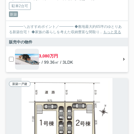
駐車2台可
新築
━━━━＼おすすめポイント／━━━━ ◆敷地最大約65坪のゆとりあ
る新築住宅！ ◆家族の暮らしを考えた収納豊富な間取り...
もっと見る
販売中の物件
3,080万円
- / 99.36㎡ / 3LDK
新築一戸建