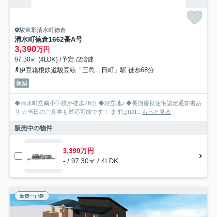
駿東郡清水町徳倉
清水町徳倉1662番A号
3,390
万円
97.30㎡ (4LDK) /予定 /2階建
伊豆箱根鉄道駿豆線「三島二日町」駅 徒歩68分
新築
◆清水町立南小学校が徒歩26分 ◆好立地♪ ◆長期優良住宅認定通知書あ
り ☆当日のご見学も対応可能です！ まずはnat...
もっと見る
販売中の物件
3,390万円
- / 97.30㎡ / 4LDK
新築一戸建