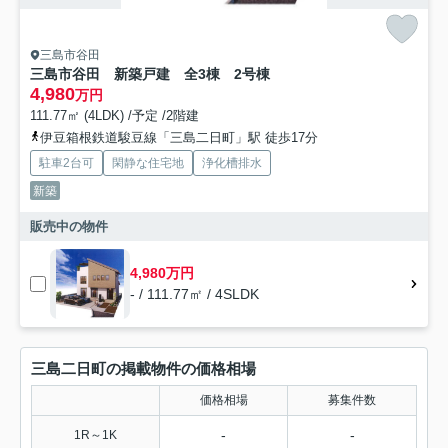
三島市谷田
三島市谷田 新築戸建 全3棟 2号棟
4,980
万円
111.77㎡ (4LDK) /予定 /2階建
伊豆箱根鉄道駿豆線「三島二日町」駅 徒歩17分
駐車2台可
閑静な住宅地
浄化槽排水
新築
販売中の物件
4,980万円
- / 111.77㎡ / 4SLDK
三島二日町の掲載物件の価格相場
価格相場
募集件数
-
-
1R～1K