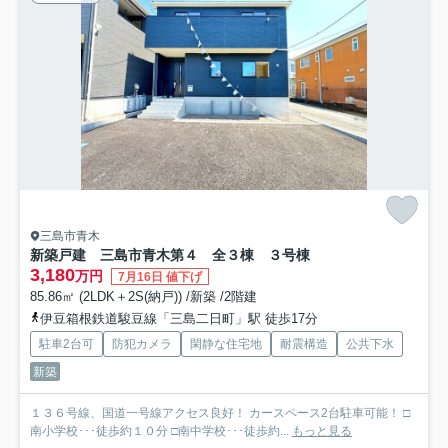
三島市青木
新築戸建 三島市青木第４ 全３棟 ３号棟
3,180
万円
7月16日 値下げ
85.86㎡ (2LDK＋2S(納戸)) /新築 /2階建
伊豆箱根鉄道駿豆線「三島二日町」駅 徒歩17分
駐車2台可
防犯カメラ
閑静な住宅地
耐震構造
公共下水
新築
１３６号線、国道一号線アクセス良好！ カースペース2台駐車可能！ □
南小学校･･･徒歩約１０分 □南中学校･･･徒歩約...
もっと見る