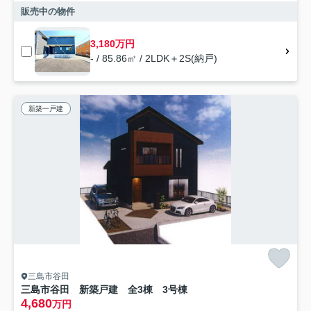
販売中の物件
3,180万円
- / 85.86㎡ / 2LDK＋2S(納戸)
新築一戸建
三島市谷田
三島市谷田 新築戸建 全3棟 3号棟
4,680
万円