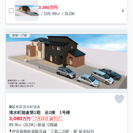
3,380万円
- / 105.99㎡ / 3LDK
新築一戸建
駿東郡清水町徳倉
清水町徳倉第1期 全2棟 1号棟
3,080
万円
7月28日 値下げ
99.36㎡ (3LDK) /新築 /2階建
伊豆箱根鉄道駿豆線「三島二日町」駅 徒歩62分