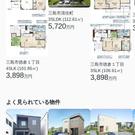
三島市清住町
3SLDK (112.61㎡)
3
5,720
万円
三島市徳倉１丁目
三島市徳倉１丁目
4SLK (101.85㎡)
3SLK (106.61㎡)
3,898
3,898
万円
万円
よく見られている物件