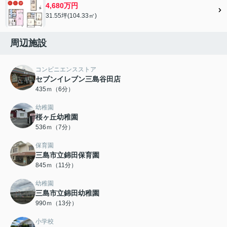
4,680万円
31.55坪(104.33㎡)
周辺施設
コンビニエンスストア
セブンイレブン三島谷田店
435ｍ（6分）
幼稚園
桜ヶ丘幼稚園
536ｍ（7分）
保育園
三島市立錦田保育園
845ｍ（11分）
幼稚園
三島市立錦田幼稚園
990ｍ（13分）
小学校