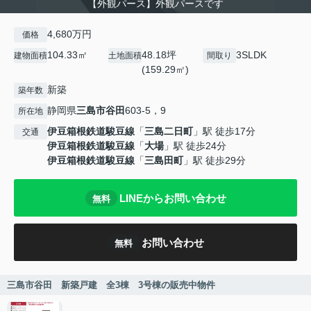
【外観パース】外観パースです
4,680万円
価格
104.33㎡
48.18坪
3SLDK
建物面積
土地面積
間取り
(159.29㎡)
新築
築年数
静岡県
三島市
谷田
603-5，9
所在地
伊豆箱根鉄道駿豆線
「
三島二日町
」駅 徒歩17分
交通
伊豆箱根鉄道駿豆線
「
大場
」駅 徒歩24分
伊豆箱根鉄道駿豆線
「
三島田町
」駅 徒歩29分
LINEからお問い合わせ
無料
お問い合わせ
無料
三島市谷田 新築戸建 全3棟 3号棟の販売中物件