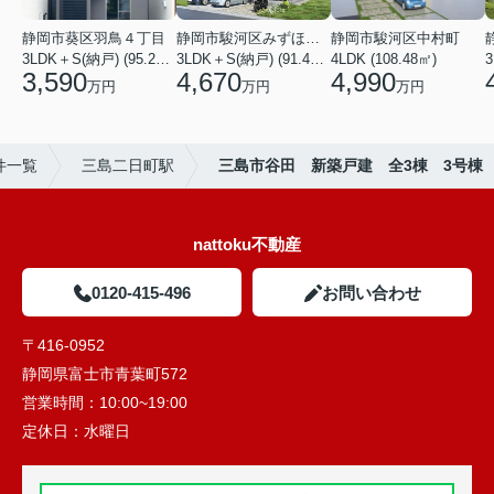
静岡市葵区羽鳥４丁目
静岡市駿河区みずほ２丁目
静岡市駿河区中村町
3LDK＋S(納戸) (95.22㎡)
3LDK＋S(納戸) (91.49㎡)
4LDK (108.48㎡)
3
3,590
4,670
4,990
万円
万円
万円
件一覧
三島二日町駅
三島市谷田 新築戸建 全3棟 3号棟
nattoku不動産
0120-415-496
お問い合わせ
〒416-0952
静岡県富士市青葉町572
営業時間：
10:00~19:00
定休日：
水曜日