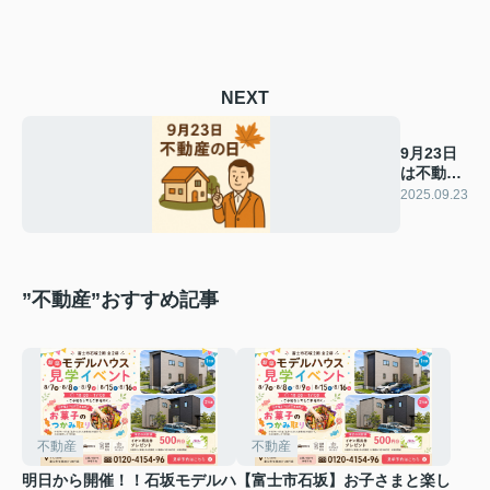
NEXT
9月23日
は不動産
の日
2025.09.23
”不動産”おすすめ記事
不動産
不動産
明日から開催！！石坂モデルハ
【富士市石坂】お子さまと楽し