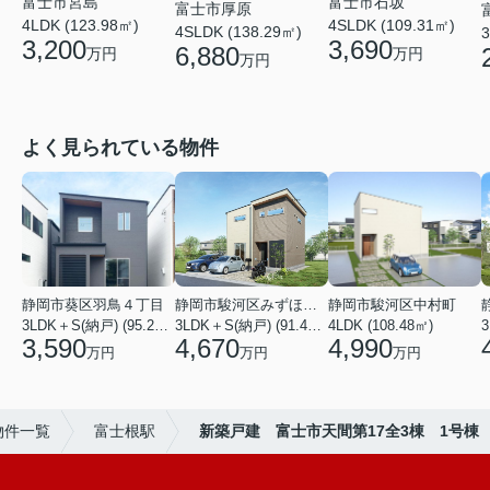
富士市石坂
富士市宮島
富士市厚原
4SLDK (109.31㎡)
4LDK (123.98㎡)
4SLDK (138.29㎡)
3
3,690
3,200
6,880
万円
万円
万円
よく見られている物件
静岡市葵区羽鳥４丁目
静岡市駿河区みずほ２丁目
静岡市駿河区中村町
3LDK＋S(納戸) (95.22㎡)
3LDK＋S(納戸) (91.49㎡)
4LDK (108.48㎡)
3
3,590
4,670
4,990
万円
万円
万円
物件一覧
富士根駅
新築戸建 富士市天間第17全3棟 1号棟