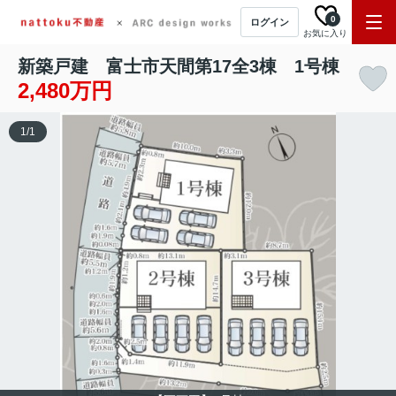
0
ログイン
お気に入り
新築戸建 富士市天間第17全3棟 1号棟
2,480万円
1
/
1