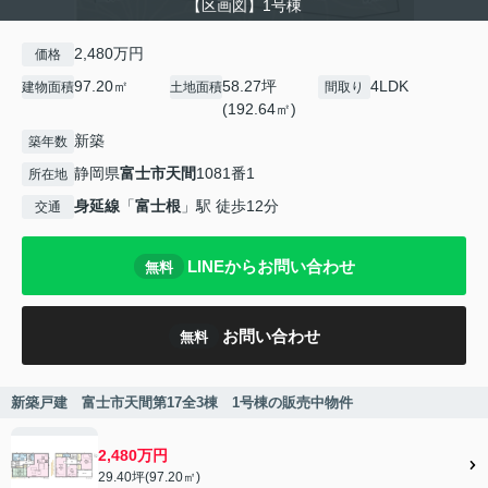
【区画図】1号棟
2,480万円
価格
97.20㎡
58.27坪
4LDK
建物面積
土地面積
間取り
(192.64㎡)
新築
築年数
静岡県
富士市
天間
1081番1
所在地
身延線
「
富士根
」駅 徒歩12分
交通
LINEからお問い合わせ
無料
お問い合わせ
無料
新築戸建 富士市天間第17全3棟 1号棟の販売中物件
2,480万円
29.40坪(97.20㎡)