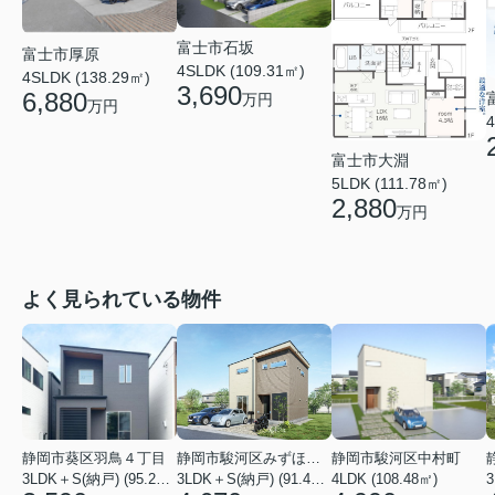
富士市石坂
富士市厚原
4SLDK (109.31㎡)
4SLDK (138.29㎡)
3,690
6,880
万円
万円
4
富士市大淵
5LDK (111.78㎡)
2,880
万円
よく見られている物件
静岡市葵区羽鳥４丁目
静岡市駿河区みずほ２丁目
静岡市駿河区中村町
3LDK＋S(納戸) (95.22㎡)
3LDK＋S(納戸) (91.49㎡)
4LDK (108.48㎡)
3