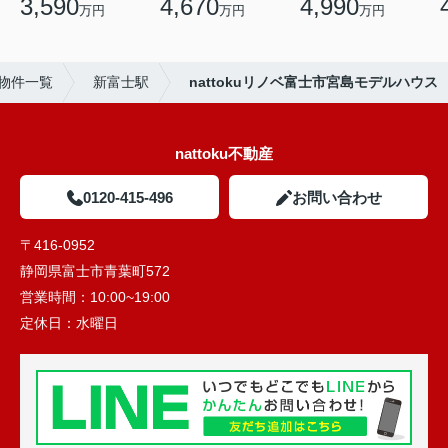
3,590
4,670
4,990
万円
万円
万円
物件一覧
新富士駅
nattokuリノベ富士市宮島モデルハウス
nattoku不動産
0120-415-496
お問い合わせ
〒416-0952
静岡県富士市青葉町572
営業時間：
10:00~19:00
定休日：
水曜日