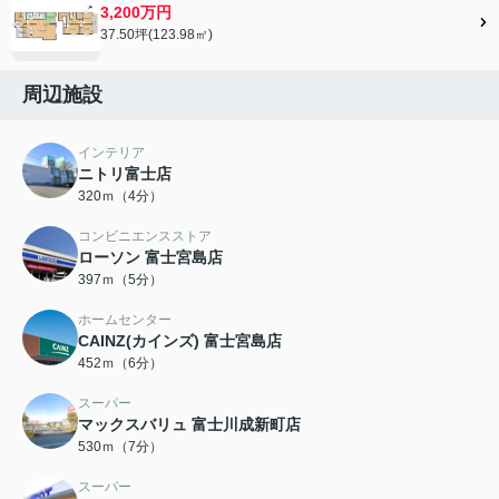
3,200万円
37.50坪(123.98㎡)
周辺施設
インテリア
ニトリ富士店
320ｍ（4分）
コンビニエンスストア
ローソン 富士宮島店
397ｍ（5分）
ホームセンター
CAINZ(カインズ) 富士宮島店
452ｍ（6分）
スーパー
マックスバリュ 富士川成新町店
530ｍ（7分）
スーパー