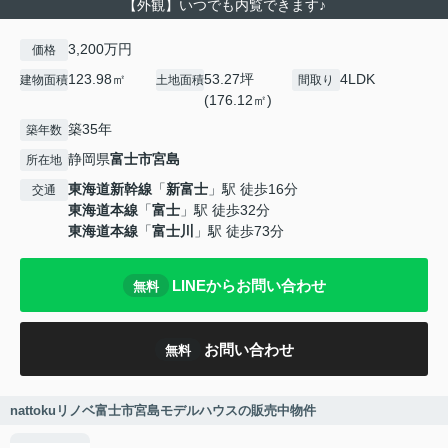
【外観】いつでも内覧できます♪
3,200万円
価格
123.98㎡
53.27坪
4LDK
建物面積
土地面積
間取り
(176.12㎡)
築35年
築年数
静岡県
富士市
宮島
所在地
東海道新幹線
「
新富士
」駅 徒歩16分
交通
東海道本線
「
富士
」駅 徒歩32分
東海道本線
「
富士川
」駅 徒歩73分
LINEからお問い合わせ
無料
お問い合わせ
無料
nattokuリノベ富士市宮島モデルハウスの販売中物件