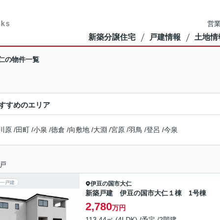
営業
新築分譲住宅
戸建情報
土地情
仁の物件一覧
すすめのエリア
川原
/
田町
/
小泉
/
徳倉
/
向敷地
/
大淵
/
宮原
/
羽鳥
/
登呂
/
今泉
戸
一戸建
伊豆の国市
大仁
新築戸建 伊豆の国市大仁１棟 1号棟
2,780
万円
113.44㎡ (4LDK) /予定 /2階建