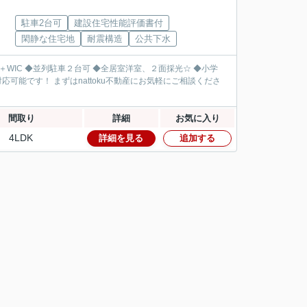
駐車2台可
建設住宅性能評価書付
閑静な住宅地
耐震構造
公共下水
間取り
詳細
お気に入り
4LDK
詳細を見る
追加する