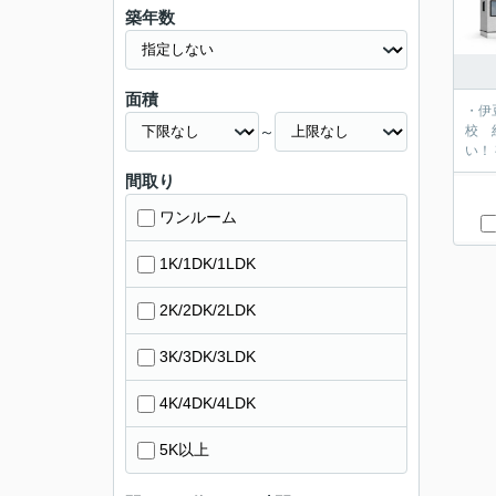
築年数
面積
・伊豆箱根鉄道
～
校 約20
い！
間取り
ワンルーム
1K/1DK/1LDK
2K/2DK/2LDK
3K/3DK/3LDK
4K/4DK/4LDK
5K以上