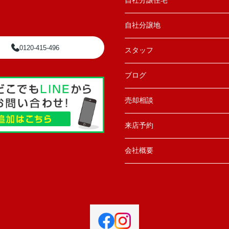
自社分譲住宅
自社分譲地
0120-415-496
スタッフ
ブログ
売却相談
来店予約
会社概要