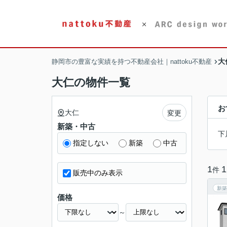
大
静岡市の豊富な実績を持つ不動産会社｜nattoku不動産
大仁の物件一覧
お
大仁
変更
新築・中古
下
指定しない
新築
中古
1
1
件
販売中のみ表示
新築
価格
～