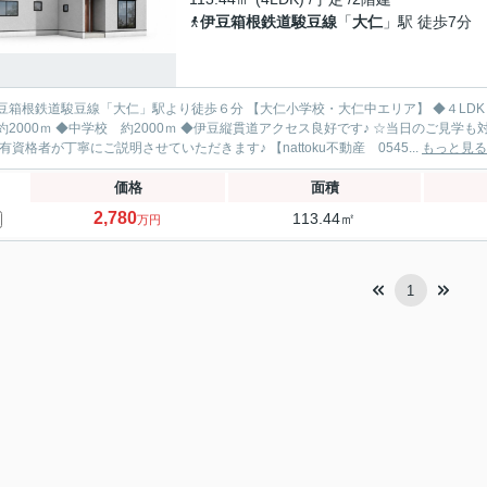
伊豆箱根鉄道駿豆線
「
大仁
」駅 徒歩7分
駿豆線「大仁」駅より徒歩６分 【大仁小学校・大仁中エリア】 ◆４LDK＋WIC ◆並列駐車２台可 ◆全居室洋室、２面採光☆ ◆小学
00ｍ ◆中学校 約2000ｍ ◆伊豆縦貫道アクセス良好です♪ ☆当日のご見学も対応可能です！ まずはnattoku不動産にお気軽にご相談くださ
 有資格者が丁寧にご説明させていただきます♪ 【nattoku不動産 0545...
もっと見る
価格
面積
2,780
113.44㎡
万円
1