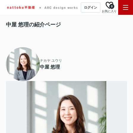
0
ログイン
お気に入り
中屋 悠理の紹介ページ
ナカヤ ユウリ
中屋 悠理