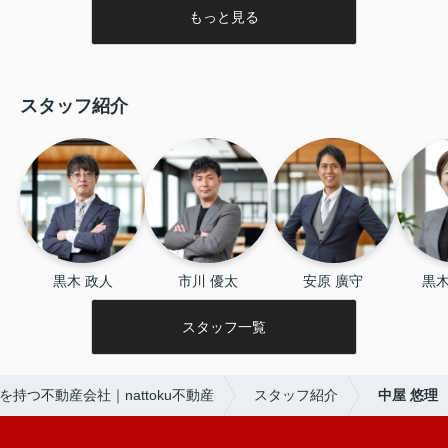
もっと見る
スタッフ紹介
黒木 政人
市川 優太
安原 廣守
黒木
スタッフ一覧
持つ不動産会社｜nattoku不動産
スタッフ紹介
中屋 悠理