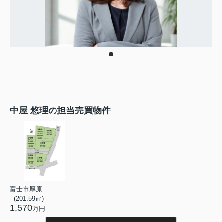
中屋 悠理の担当売買物件
富士市厚原
- (201.59㎡)
1,570
万円