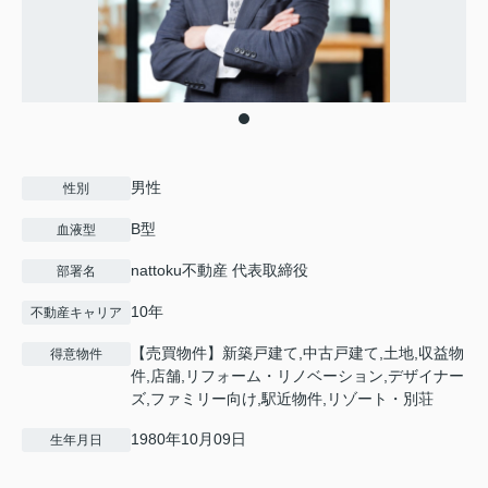
男性
性別
B型
血液型
nattoku不動産 代表取締役
部署名
10年
不動産キャリア
【売買物件】新築戸建て,中古戸建て,土地,収益物
得意物件
件,店舗,リフォーム・リノベーション,デザイナー
ズ,ファミリー向け,駅近物件,リゾート・別荘
1980年10月09日
生年月日