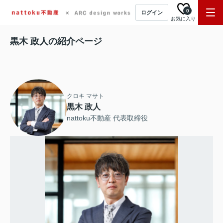
0
ログイン
お気に入り
黒木 政人の紹介ページ
クロキ マサト
黒木 政人
nattoku不動産 代表取締役