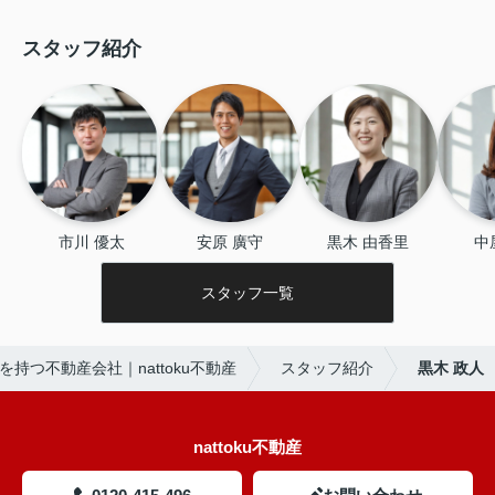
スタッフ紹介
市川 優太
安原 廣守
黒木 由香里
中
スタッフ一覧
持つ不動産会社｜nattoku不動産
スタッフ紹介
黒木 政人
nattoku不動産