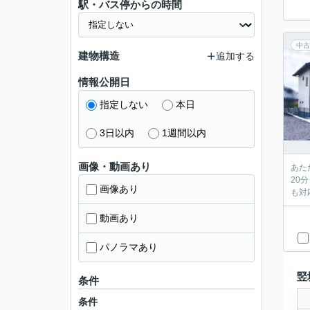
駅・バス停からの時間
中古
建物構造
追加する
情報公開日
指定しない
本日
3日以内
1週間以内
画像・動画あり
あた
20
画像あり
も対
動画あり
パノラマあり
竪
条件
条件