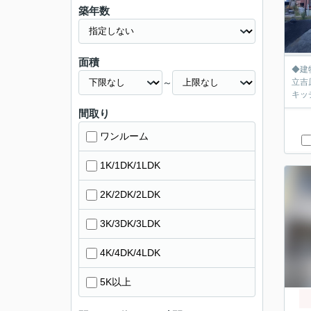
築年数
面積
◆建
～
立吉
キッ
間取り
ワンルーム
1K/1DK/1LDK
2K/2DK/2LDK
3K/3DK/3LDK
4K/4DK/4LDK
5K以上