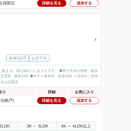
会員限定
詳細を見る
追加する
駐車2台可
公共下水
のいいおうちです。 ◆富士中央小学校 徒歩
徒歩19分 ◆ポテト岩本店 徒歩19分 ☆当日のご見学
.
もっと見る
取り
詳細
お気に入り
S(納戸)
詳細を見る
追加する
2LDK
3K ～ 3LDK
4K ～ 4LDK以上