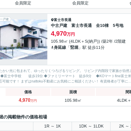
会員限定
会員限定
一戸建
富士市
長通
中古戸建 富士市長通 全10棟 5号地
4,970
万円
105.98㎡ (4LDK＋S(納戸)) /築2年 /2階建
身延線
「
竪堀
」駅 徒歩11分
たかい光に包まれて、ゆったりくつろげるリビング。 リビング内階段で家族が自然と集まる、居心地
分 ◆富士中学校 徒歩19分 ◆ファミリーマート 徒歩9分 ◆KOマートfine富士米之宮店 
応可能です！ まずはnattoku不動産にお気軽にご相談ください！ 有資格者が丁寧に..
価格
面積
間
4,970
105.98㎡
4LDK＋
万円
堀の掲載物件の価格相場
1R ～ 1K
1DK ～ 1LDK
2K ～ 