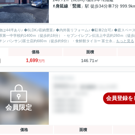
身延線
「
竪堀
」駅 徒歩34分車7分 999.9k
物は44坪あり♪ ◆6LDK♪収納豊富♪ ◆内外装リフォーム♪ ◆駐車2台可♪ ◆庭スペ
原第一中学校約1400ｍ（徒歩約18分） ・セブンイレブン伝法上中店約260ｍ（徒歩
チン バンサン)富士店約680ｍ（徒歩約9分） ・食鮮館タイヨー 富士永...
もっと見る
価格
面積
1,699
146.71㎡
万円
会員登録を
会員限定
価格
面積