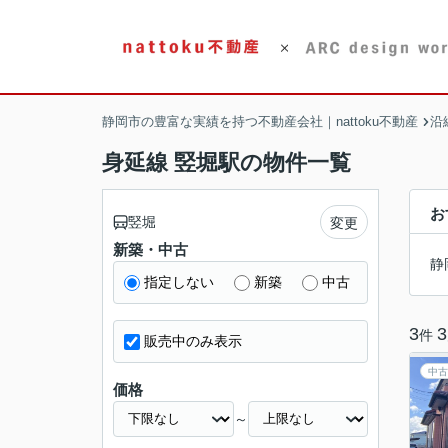
静岡市の豊富な実績を持つ不動産会社｜nattoku不動産
沿
身延線 竪堀駅の物件一覧
お
竪堀
変更
新築・中古
静
指定しない
新築
中古
3
3
件
販売中のみ表示
中古
価格
～