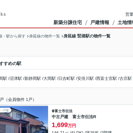
営業
新築分譲住宅
戸建情報
土地情
身延線 竪堀駅の物件一覧
線・駅から探す
身延線の物件一覧
すすめの駅
岡駅
/
沼津駅
/
新静岡駅
/
大岡駅
/
日吉町駅
/
安倍川駅
/
西富士宮駅
/
古庄駅
戸（会員物件 1戸）
一戸建
富士市
伝法
中古戸建 富士市伝法R
1,699
万円
146.71㎡ (6LDK) /築25年 /2階建