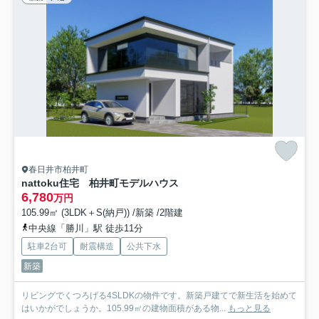
春日井市柏井町
nattoku住宅 柏井町モデルハウス
6,780
万円
105.99㎡ (3LDK＋S(納戸)) /新築 /2階建
中央線「勝川」駅 徒歩11分
駐車2台可
耐震構造
公共下水
新築
リビングでくつろげる4SLDKの物件です。新築戸建てで新生活を始めて
はいかがでしょうか。105.99㎡の建物面積がある物...
もっと見る