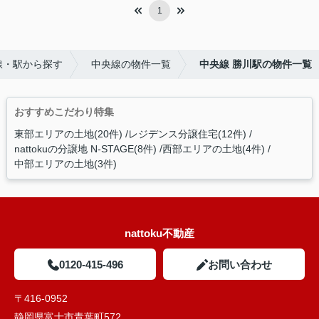
1
線・駅から探す
中央線の物件一覧
中央線 勝川駅の物件一覧
おすすめこだわり特集
東部エリアの土地(20件)
レジデンス分譲住宅(12件)
nattokuの分譲地 N-STAGE(8件)
西部エリアの土地(4件)
中部エリアの土地(3件)
nattoku不動産
0120-415-496
お問い合わせ
〒416-0952
静岡県富士市青葉町572