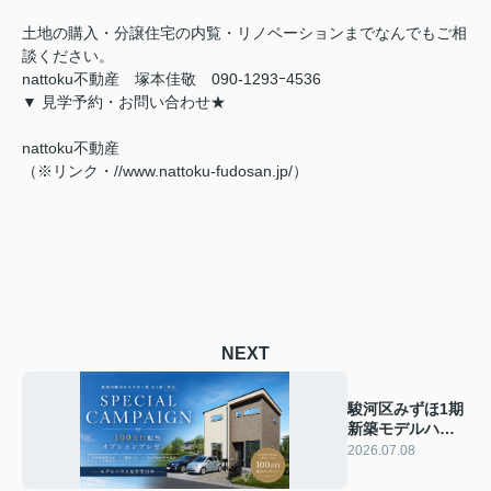
土地の購入・分譲住宅の内覧・リノベーションまでなんでもご相
談ください。
nattoku不動産 塚本佳敬 090-1293ｰ4536
▼ 見学予約・お問い合わせ★
nattoku不動産
（※リンク・//www.nattoku-fudosan.jp/）
NEXT
駿河区みずほ1期
新築モデルハウ
ス限定キャンペ
2026.07.08
ーン開催中