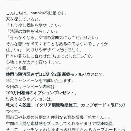
こんにちは。nattoku不動産です。
家を探していると、
「もう少し収納を増やしたい」
「洗濯の負担を減らしたい」
「せっかくなら、空間の雰囲気にもこだわりたい」
そんな想いが出てくることもあるのではないでしょうか。
住まいは、間取りやデザインだけでなく、
日々の暮らしに合わせた“ちょっとした工夫”で、
心地よさが大きく変わります。
そこで今回、
静岡市駿河区みずほ1期 全2邸 新築モデルハウス
にて、
限定キャンペーンを開催いたします。
今回のキャンペーン内容は、
100万円相当のオプションプレゼント。
対象となるオプションは、
乾太くん設置、イタリア製漆喰壁施工、カップボード＋吊戸
の3
つです。
雨の日や花粉の時期にも便利な衣類乾燥機「乾太くん」。
空間に上質な素材感をプラスしてくれるイタリア製漆喰壁。
そして、キッチンまわりをすっきり整えられるカップボード＋吊