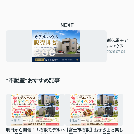
NEXT
新伝馬モデ
ルハウス内
覧開始！！
2026.07.09
”不動産”おすすめ記事
不動産
不動産
明日から開催！！石坂モデルハ
【富士市石坂】お子さまと楽し