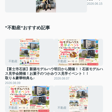
ーム！
2026.06.15
”不動産”おすすめ記事
不動産
不動産
【富士市石坂】新築モデルハウ
明日から開催！！石坂モデルハ
ス見学会開催！お菓子のつかみ
ウス見学イベント！！
取り＆豪華特典も♪
2026.08.07
2026.08.09
不動産
不動産