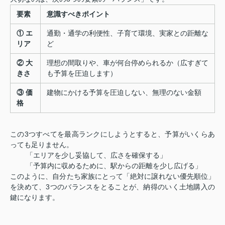
要素
意識すべきポイント
① エ
通勤・通学の利便性、子育て環境、実家との距離な
リア
ど
② 大
理想の間取りや、車が何台停められるか（広すぎて
きさ
も予算を圧迫します）
③ 価
建物にかける予算を圧迫しない、無理のない金額
格
この3つすべてを最高ランクにしようとすると、予算がいくらあ
っても足りません。
「エリアを少し妥協して、広さを確保する」
「予算内に収めるために、駅からの距離を少し広げる」
このように、自分たち家族にとって「絶対に譲れない優先順位」
を決めて、3つのバランスをとることが、納得のいく土地購入の
鍵になります。