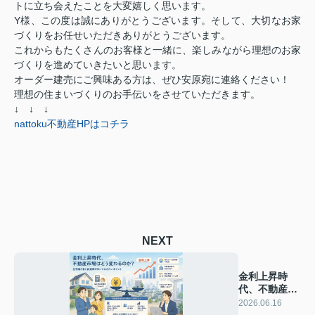
トに立ち会えたことを大変嬉しく思います。
Y様、この度は誠にありがとうございます。そして、大切なお家
づくりをお任せいただきありがとうございます。
これからもたくさんのお客様と一緒に、楽しみながら理想のお家
づくりを進めていきたいと思います。
オーダー建売にご興味ある方は、ぜひ安原宛に連絡ください！
理想の住まいづくりのお手伝いをさせていただきます。
↓ ↓ ↓
nattoku不動産HPはコチラ
NEXT
金利上昇時
代、不動産市
場はどう変わ
2026.06.16
るのか