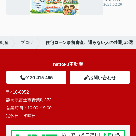
るべきこと3
2026.02.26
選！
不動産
ブログ
住宅ローン事前審査、通らない人の共通点5選
nattoku不動産
0120-415-496
お問い合わせ
〒416-0952
静岡県富士市青葉町572
営業時間：
10:00~19:00
定休日：
水曜日