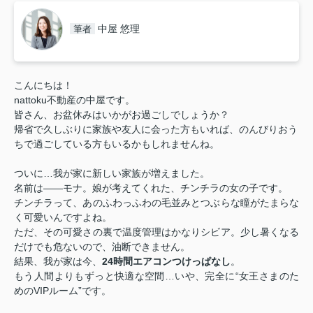
中屋 悠理
筆者
こんにちは！
nattoku不動産の中屋です。
皆さん、お盆休みはいかがお過ごしでしょうか？
帰省で久しぶりに家族や友人に会った方もいれば、のんびりおう
ちで過ごしている方もいるかもしれませんね。
ついに…我が家に新しい家族が増えました。
名前は――モナ。娘が考えてくれた、チンチラの女の子です。
チンチラって、あのふわっふわの毛並みとつぶらな瞳がたまらな
く可愛いんですよね。
ただ、その可愛さの裏で温度管理はかなりシビア。少し暑くなる
だけでも危ないので、油断できません。
結果、我が家は今、
24時間エアコンつけっぱなし
。
もう人間よりもずっと快適な空間…いや、完全に“女王さまのた
めのVIPルーム”です。