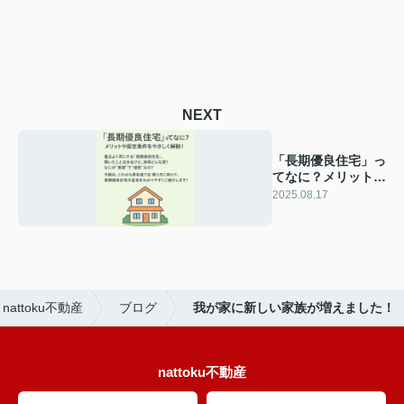
NEXT
「長期優良住宅」っ
てなに？メリットや
認定条件をわかりや
2025.08.17
すく解説！
ttoku不動産
ブログ
我が家に新しい家族が増えました！
nattoku不動産