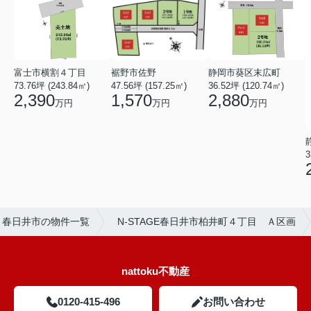
裾野市佐野
富士市横割４丁目
静岡市葵区末広町
47.56坪 (157.25㎡)
73.76坪 (243.84㎡)
36.52坪 (120.74㎡)
1,570
2,390
2,880
万円
万円
万円
3
春日井市の物件一覧
N-STAGE春日井市柏井町４丁目 Ａ区画
nattoku不動産
0120-415-496
お問い合わせ