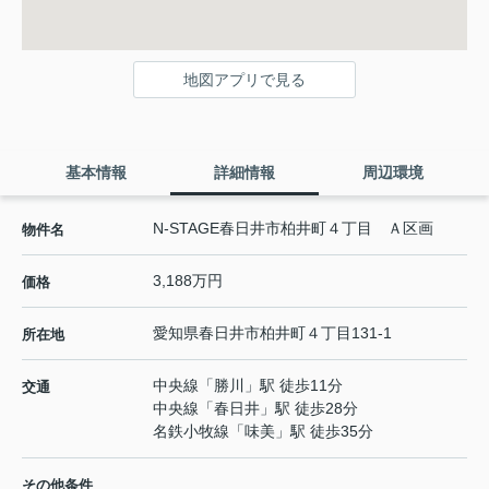
地図アプリで見る
基本情報
詳細情報
周辺環境
N-STAGE春日井市柏井町４丁目 Ａ区画
物件名
3,188万円
価格
愛知県
春日井市
柏井町
４丁目131-1
所在地
中央線
「
勝川
」駅 徒歩11分
交通
中央線
「
春日井
」駅 徒歩28分
名鉄小牧線
「
味美
」駅 徒歩35分
その他条件