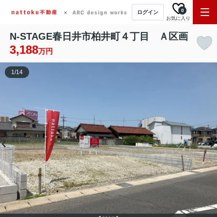
0
ログイン
お気に入り
N-STAGE春日井市柏井町４丁目 Ａ区画
3,188
万円
1
/
14