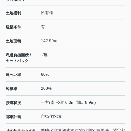
所有権
土地権利
有
建築条件
142.99㎡
土地面積
-/無
私道負担面積 /
セットバック
60%
建ぺい率
200%
容積率
一方(南 公道 6.0m 間口 8.9m)
接道状況
市街化区域
都市計画
準防火地域/都市再生特別地区/農地法、特定都
その他法令上の制