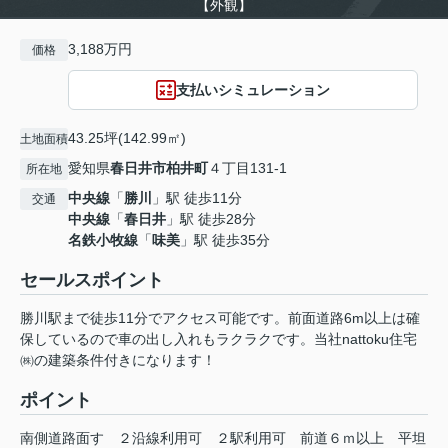
【外観】
3,188万円
価格
支払いシミュレーション
43.25坪(142.99㎡)
土地面積
愛知県
春日井市
柏井町
４丁目131-1
所在地
中央線
「
勝川
」駅 徒歩11分
交通
中央線
「
春日井
」駅 徒歩28分
名鉄小牧線
「
味美
」駅 徒歩35分
セールスポイント
勝川駅まで徒歩11分でアクセス可能です。前面道路6m以上は確
保しているので車の出し入れもラクラクです。当社nattoku住宅
㈱の建築条件付きになります！
ポイント
南側道路面す
２沿線利用可
２駅利用可
前道６ｍ以上
平坦