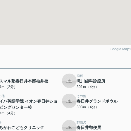
Google Ma
歯科
スマル塾春日井本部柏井校
滝川歯科診療所
59ｍ（2分）
301ｍ（4分）
の他
その他
イハ英語学院 イオン春日井ショ
春日井グランドボウル
ピングセンター校
303ｍ（4分）
03ｍ（4分）
科
郵便局
ちがわこどもクリニック
春日井郵便局