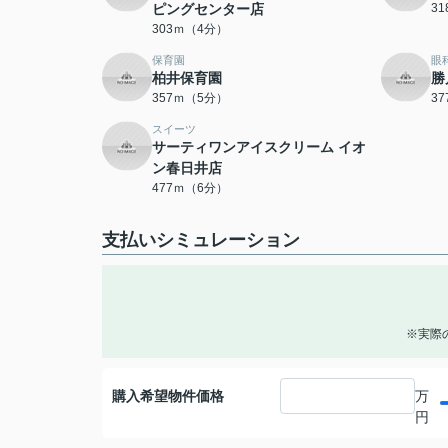
ピングセンター店
3
303ｍ（4分）
保育園
眼
柏井保育園
勝
357ｍ（5分）
3
スイーツ
サーティワンアイスクリーム イオ
ン春日井店
477ｍ（6分）
支払いシミュレーション
※実際
購入希望物件価格
万
円