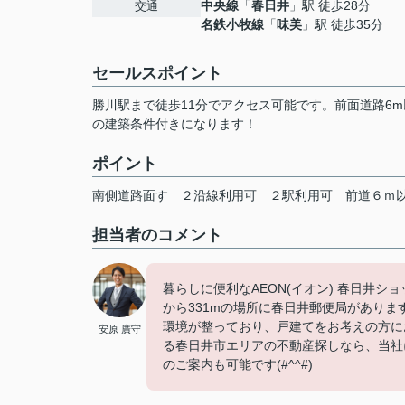
中央線
「
春日井
」駅 徒歩28分
交通
名鉄小牧線
「
味美
」駅 徒歩35分
セールスポイント
勝川駅まで徒歩11分でアクセス可能です。前面道路6m
の建築条件付きになります！
ポイント
南側道路面す
２沿線利用可
２駅利用可
前道６ｍ
担当者のコメント
暮らしに便利なAEON(イオン) 春日井シ
から331mの場所に春日井郵便局があり
環境が整っており、戸建てをお考えの方に
安原 廣守
る春日井市エリアの不動産探しなら、当社
のご案内も可能です(#^^#)