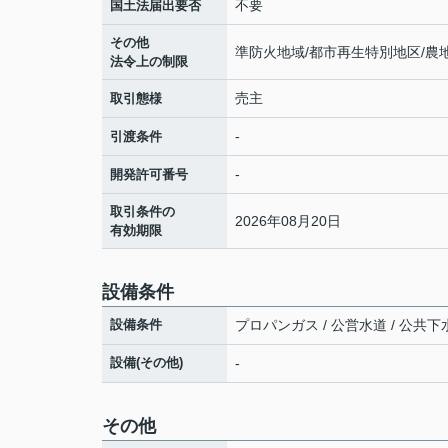
不要
国土法届出要否
その他
準防火地域/都市再生特別地区/
法令上の制限
売主
取引態様
-
引渡条件
-
開発許可番号
取引条件の
2026年08月20日
有効期限
設備条件
設備条件
プロパンガス / 公営水道 / 公共下水
設備(その他)
-
その他