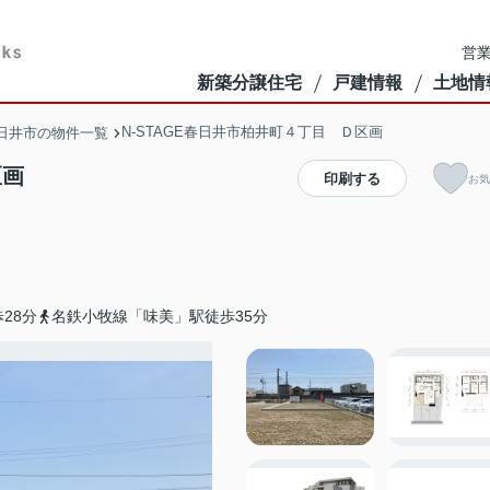
営業
新築分譲住宅
戸建情報
土地情
N-STAGE春日井市柏井町４丁目 Ｄ区画
日井市の物件一覧
区画
印刷する
お気
28分
名鉄小牧線「味美」駅徒歩35分