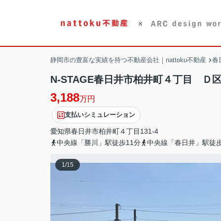
静岡市の豊富な実績を持つ不動産会社｜nattoku不動産
春
N-STAGE春日井市柏井町４丁目 Ｄ
3,188
万円
支払いシミュレーション
愛知県
春日井市
柏井町
４丁目131-4
中央線「勝川」駅徒歩11分
中央線「春日井」駅徒歩
1
/
15