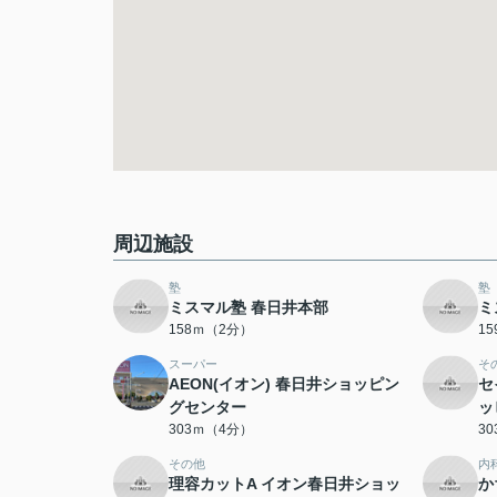
周辺施設
塾
塾
ミスマル塾 春日井本部
ミ
158ｍ（2分）
1
スーパー
そ
AEON(イオン) 春日井ショッピン
セ
グセンター
ッ
303ｍ（4分）
3
その他
内
理容カットA イオン春日井ショッ
か