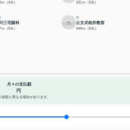
18ｍ（4分）
331ｍ（5分）
科
塾
川三宅眼科
公文式柏井教室
77ｍ（5分）
449ｍ（6分）
月々の支払額
円
の金額と異なる場合があります。