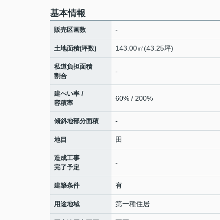
基本情報
-
販売区画数
143.00㎡(43.25坪)
土地面積(坪数)
私道負担面積
-
割合
建ぺい率 /
60% / 200%
容積率
-
傾斜地部分面積
田
地目
造成工事
-
完了予定
有
建築条件
第一種住居
用途地域