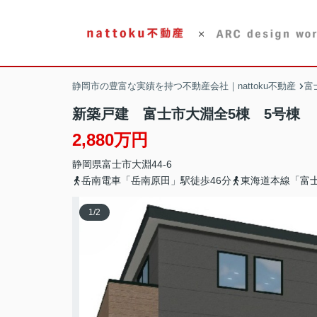
静岡市の豊富な実績を持つ不動産会社｜nattoku不動産
富
新築戸建 富士市大淵全5棟 5号棟
2,880万円
静岡県
富士市
大淵
44-6
岳南電車「岳南原田」駅徒歩46分
東海道本線「富士
1
/
2