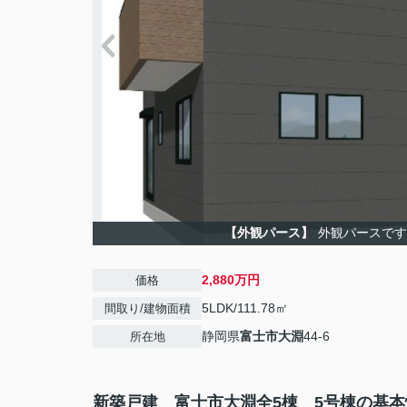
【外観パース】
外観パースです
2,880万円
価格
5LDK/111.78㎡
間取り/建物面積
静岡県
富士市
大淵
44-6
所在地
新築戸建 富士市大淵全5棟 5号棟の基本