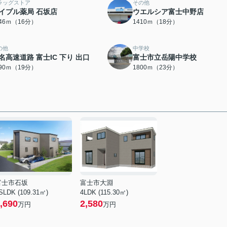
ラッグストア
その他
イプル薬局 石坂店
ウエルシア富士中野店
246ｍ（16分）
1410ｍ（18分）
の他
中学校
名高速道路 富士IC 下り 出口
富士市立岳陽中学校
490ｍ（19分）
1800ｍ（23分）
富士市石坂
富士市大淵
SLDK (109.31㎡)
4LDK (115.30㎡)
,690
2,580
万円
万円