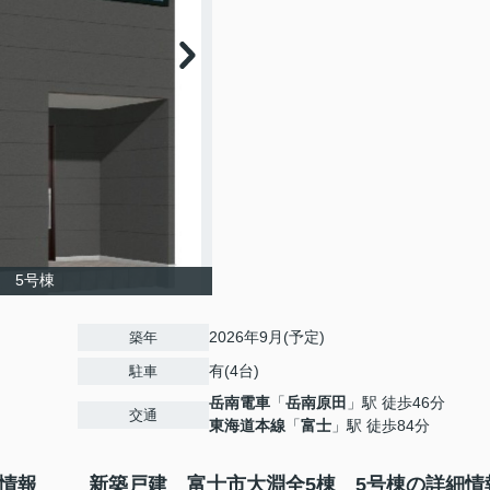
 5号棟
2026年9月(予定)
築年
有(4台)
駐車
岳南電車
「
岳南原田
」駅 徒歩46分
交通
東海道本線
「
富士
」駅 徒歩84分
情報
新築戸建 富士市大淵全5棟 5号棟の詳細情