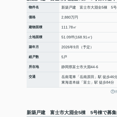
物件名
新築戸建 富士市大淵全5棟 5号
価格
2,880万円
建物面積
111.78㎡
土地面積
51.09坪(168.91㎡)
築年月
2026年9月（予定）
総戸数
5戸
所在地
静岡県
富士市
大淵
44-6
交通
岳南電車
「
岳南原田
」駅 徒歩46
東海道本線
「
富士
」駅 徒歩84分
新築戸建 富士市大淵全5棟 5号棟で募