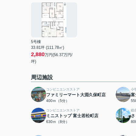
5号棟
33.81坪 (111.78㎡)
2,880
万円(56.37万円/
坪)
周辺施設
コンビニエンスストア
小
ファミリーマート大淵久保町店
富
400ｍ（5分）
5
コンビニエンスストア
総
ミニストップ 富士若松町店
さ
630ｍ（8分）
8