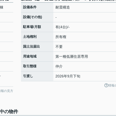
棟
設備条件
耐震構造
設備(その他)
-
駐車場/月額
有(4台)/-
土地権利
所有権
国土法届出
不要
用途地域
第一種低層住居専用
取引態様
仲介
分
引渡し
2026年9月下旬
情報
情報の見方
集中の物件