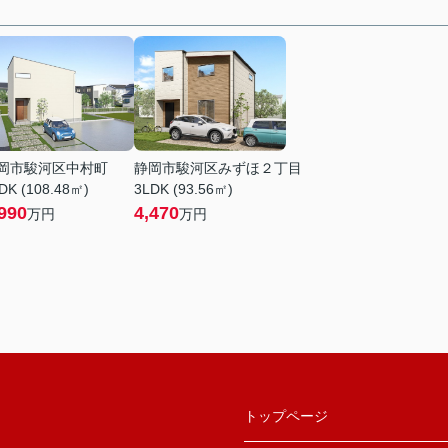
岡市駿河区中村町
静岡市駿河区みずほ２丁目
DK (108.48㎡)
3LDK (93.56㎡)
990
4,470
万円
万円
トップページ