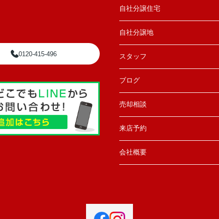
自社分譲住宅
自社分譲地
0120-415-496
スタッフ
ブログ
売却相談
来店予約
会社概要