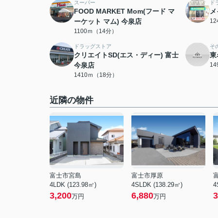
スーパー
ド
FOOD MARKET Mom(フード マ
メ
ーケット マム) 今泉店
1
1100ｍ（14分）
ドラッグストア
そ
クリエイトSD(エス・ディー) 富士
東
今泉店
1
1410ｍ（18分）
近隣の物件
富士市宮島
富士市厚原
4LDK (123.98㎡)
4SLDK (138.29㎡)
4
3,200
6,880
3
万円
万円