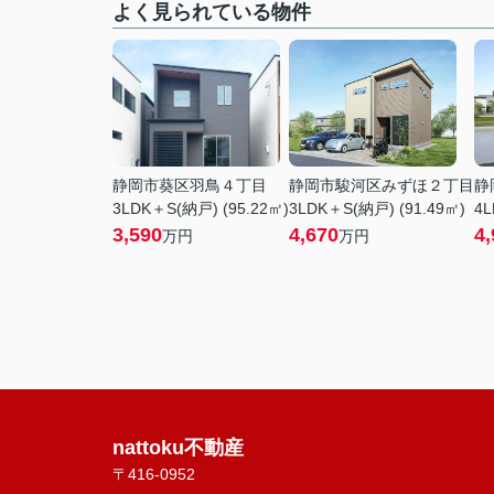
よく見られている物件
静岡市葵区羽鳥４丁目
静岡市駿河区みずほ２丁目
静
3LDK＋S(納戸) (95.22㎡)
3LDK＋S(納戸) (91.49㎡)
4L
3,590
4,670
4,
万円
万円
nattoku不動産
〒416-0952