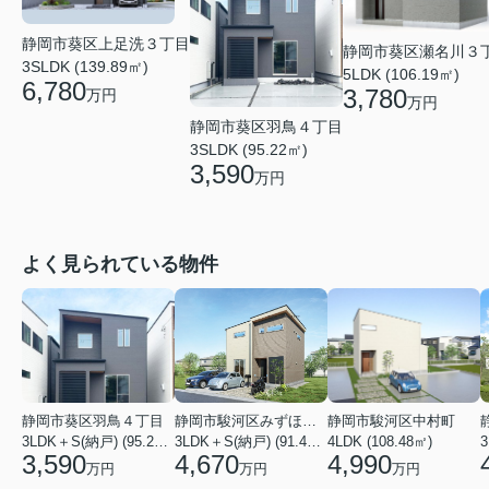
静岡市葵区上足洗３丁目
静岡市葵区瀬名川３
3SLDK (139.89㎡)
5LDK (106.19㎡)
6,780
3,780
万円
万円
静岡市葵区羽鳥４丁目
3SLDK (95.22㎡)
3,590
万円
よく見られている物件
静岡市葵区羽鳥４丁目
静岡市駿河区みずほ２丁目
静岡市駿河区中村町
3LDK＋S(納戸) (95.22㎡)
3LDK＋S(納戸) (91.49㎡)
4LDK (108.48㎡)
3
3,590
4,670
4,990
万円
万円
万円