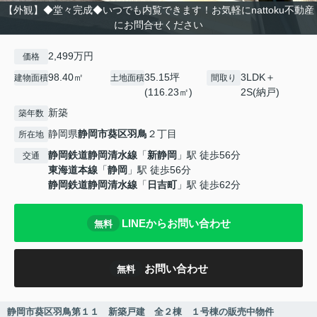
【外観】◆堂々完成◆いつでも内覧できます！お気軽にnattoku不動産
にお問合せください
2,499万円
価格
98.40㎡
35.15坪
3LDK＋
建物面積
土地面積
間取り
(116.23㎡)
2S(納戸)
新築
築年数
静岡県
静岡市葵区
羽鳥
２丁目
所在地
静岡鉄道静岡清水線
「
新静岡
」駅 徒歩56分
交通
東海道本線
「
静岡
」駅 徒歩56分
静岡鉄道静岡清水線
「
日吉町
」駅 徒歩62分
LINEからお問い合わせ
無料
お問い合わせ
無料
静岡市葵区羽鳥第１１ 新築戸建 全２棟 １号棟の販売中物件