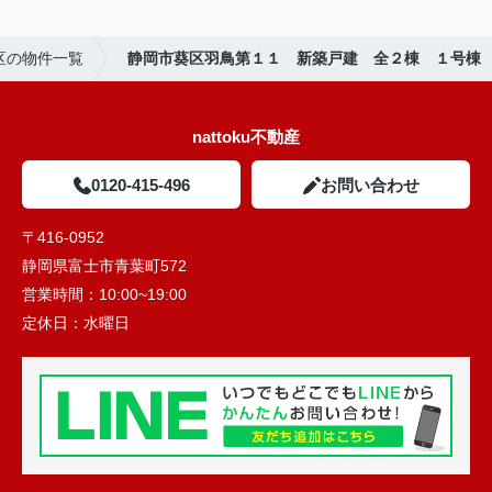
区の物件一覧
静岡市葵区羽鳥第１１ 新築戸建 全２棟 １号棟
nattoku不動産
0120-415-496
お問い合わせ
〒416-0952
静岡県富士市青葉町572
営業時間：
10:00~19:00
定休日：
水曜日