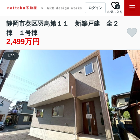
0
ログイン
お気に入り
静岡市葵区羽鳥第１１ 新築戸建 全２
棟 １号棟
2,499万円
1
/
29