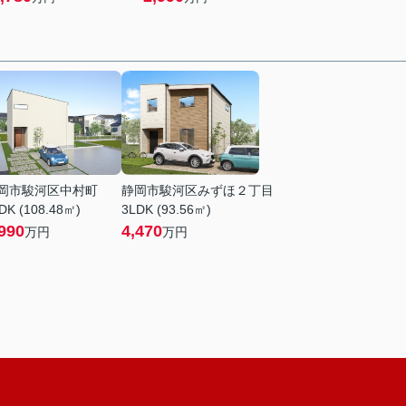
岡市駿河区中村町
静岡市駿河区みずほ２丁目
DK (108.48㎡)
3LDK (93.56㎡)
990
4,470
万円
万円