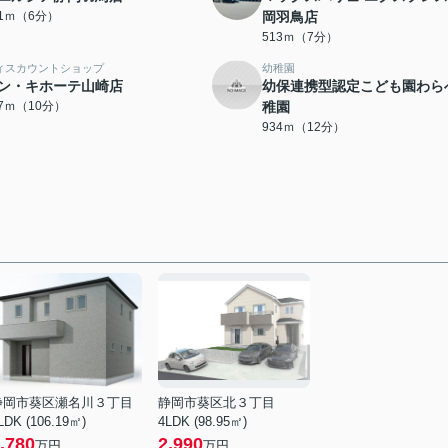
41ｍ（6分）
岡羽鳥店
513ｍ（7分）
ィスカウントショップ
幼稚園
ン・キホーテ山崎店
幼保連携型認定こども園わら
97ｍ（10分）
稚園
934ｍ（12分）
静岡市葵区瀬名川３丁目
静岡市葵区北３丁目
LDK (106.19㎡)
4LDK (98.95㎡)
,780
2,990
万円
万円