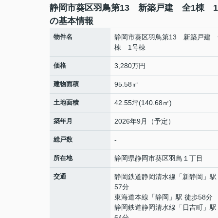
静岡市葵区羽鳥第13 新築戸建 全1棟 
の基本情報
物件名
静岡市葵区羽鳥第13 新築戸建 
棟 1号棟
価格
3,280万円
建物面積
95.58㎡
土地面積
42.55坪(140.68㎡)
築年月
2026年9月（予定）
総戸数
-
所在地
静岡県
静岡市葵区
羽鳥
１丁目
交通
静岡鉄道静岡清水線
「
新静岡
」駅
57分
東海道本線
「
静岡
」駅 徒歩58分
静岡鉄道静岡清水線
「
日吉町
」駅
64分