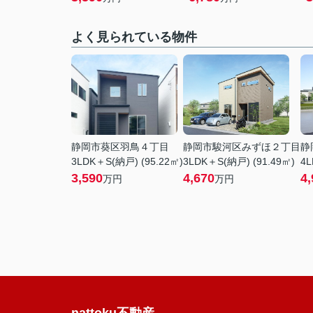
よく見られている物件
静岡市葵区羽鳥４丁目
静岡市駿河区みずほ２丁目
静
3LDK＋S(納戸) (95.22㎡)
3LDK＋S(納戸) (91.49㎡)
4L
3,590
4,670
4,
万円
万円