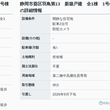
1号棟
静岡市葵区羽鳥第13 新築戸建 全1棟 1号
の詳細情報
全1
設備条件
閑静な住宅地
駐車2台可
防犯カメラ
設備(その他)
-
駐車場/月額
有/-
土地権利
所有権
国土法届出
不要
用途地域
第二種中高層住居専用
取引態様
仲介
 徒歩
引渡し
2026年9月下旬
情報
 徒歩