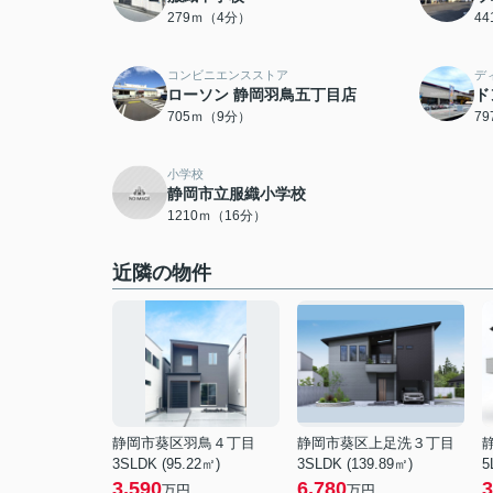
279ｍ（4分）
4
コンビニエンスストア
デ
ローソン 静岡羽鳥五丁目店
ド
705ｍ（9分）
7
小学校
静岡市立服織小学校
1210ｍ（16分）
近隣の物件
静岡市葵区羽鳥４丁目
静岡市葵区上足洗３丁目
3SLDK (95.22㎡)
3SLDK (139.89㎡)
5
3,590
6,780
3
万円
万円