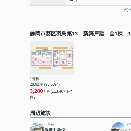
静岡市葵区羽鳥第13 新築戸建 全1棟 
1号棟
28.91坪 (95.58㎡)
3,280
万円(113.46万円/
坪)
周辺施設
中学校
ド
服織中学校
ウ