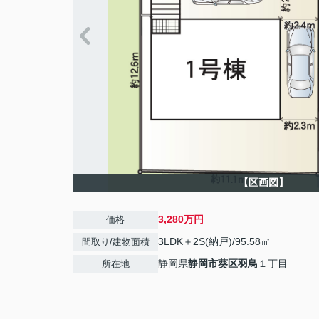
【区画図】
3,280万円
価格
3LDK＋2S(納戸)/95.58㎡
間取り/建物面積
静岡県
静岡市葵区
羽鳥
１丁目
所在地