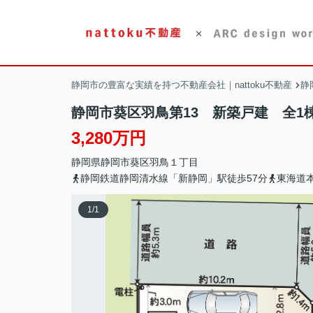
静岡市の豊富な実績を持つ不動産会社｜nattoku不動産
静
静岡市葵区羽鳥第13 新築戸建 全1
3,280万円
静岡県
静岡市葵区
羽鳥
１丁目
静岡鉄道静岡清水線「新静岡」駅徒歩57分
東海道
1
/
1