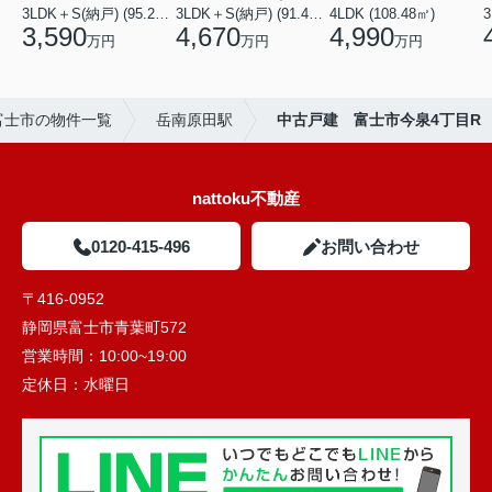
3LDK＋S(納戸) (95.22㎡)
3LDK＋S(納戸) (91.49㎡)
4LDK (108.48㎡)
3
3,590
4,670
4,990
万円
万円
万円
富士市の物件一覧
岳南原田駅
中古戸建 富士市今泉4丁目R
nattoku不動産
0120-415-496
お問い合わせ
〒416-0952
静岡県富士市青葉町572
営業時間：
10:00~19:00
定休日：
水曜日