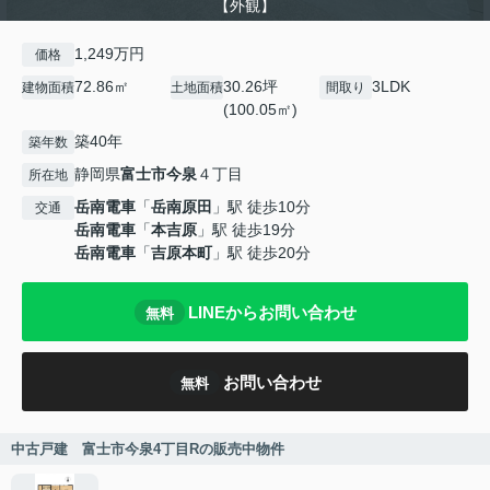
【外観】
1,249万円
価格
72.86㎡
30.26坪
3LDK
建物面積
土地面積
間取り
(100.05㎡)
築40年
築年数
静岡県
富士市
今泉
４丁目
所在地
岳南電車
「
岳南原田
」駅 徒歩10分
交通
岳南電車
「
本吉原
」駅 徒歩19分
岳南電車
「
吉原本町
」駅 徒歩20分
LINEからお問い合わせ
無料
お問い合わせ
無料
中古戸建 富士市今泉4丁目Rの販売中物件