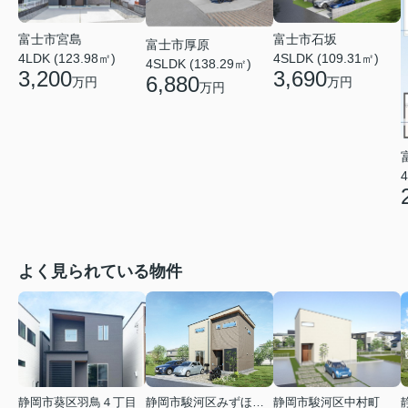
富士市石坂
富士市宮島
富士市厚原
4SLDK (109.31㎡)
4LDK (123.98㎡)
4SLDK (138.29㎡)
3,690
3,200
6,880
万円
万円
万円
4
よく見られている物件
静岡市葵区羽鳥４丁目
静岡市駿河区みずほ２丁目
静岡市駿河区中村町