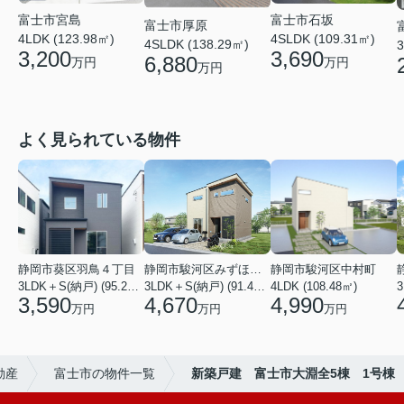
富士市石坂
富士市宮島
富士市厚原
4SLDK (109.31㎡)
4LDK (123.98㎡)
4SLDK (138.29㎡)
3
3,690
3,200
6,880
万円
万円
万円
よく見られている物件
静岡市葵区羽鳥４丁目
静岡市駿河区みずほ２丁目
静岡市駿河区中村町
3LDK＋S(納戸) (95.22㎡)
3LDK＋S(納戸) (91.49㎡)
4LDK (108.48㎡)
3
3,590
4,670
4,990
万円
万円
万円
動産
富士市の物件一覧
新築戸建 富士市大淵全5棟 1号棟