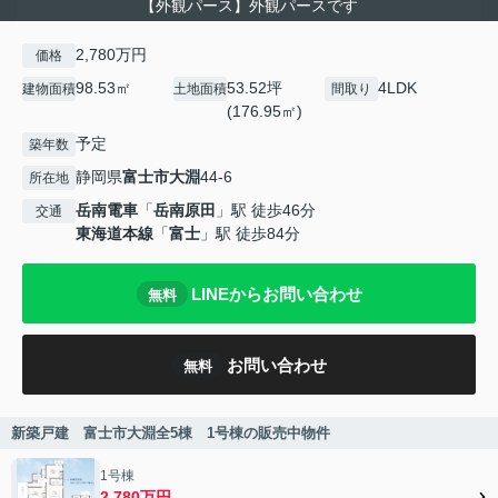
【外観パース】外観パースです
2,780万円
価格
98.53㎡
53.52坪
4LDK
建物面積
土地面積
間取り
(176.95㎡)
予定
築年数
静岡県
富士市
大淵
44-6
所在地
岳南電車
「
岳南原田
」駅 徒歩46分
交通
東海道本線
「
富士
」駅 徒歩84分
LINEからお問い合わせ
無料
お問い合わせ
無料
新築戸建 富士市大淵全5棟 1号棟の販売中物件
1号棟
2,780万円