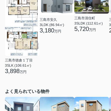
三島市清住町
三島市安久
3SLDK (112.61㎡)
3LDK (86.94㎡)
3
5,720
3,180
万円
万円
三島市徳倉１丁目
3SLK (106.61㎡)
3,898
万円
よく見られている物件