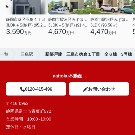
静岡市葵区羽鳥４丁目
静岡市駿河区みずほ２丁目
静岡市駿河区みずほ２丁目
3LDK＋S(納戸) (95.22㎡)
3LDK＋S(納戸) (91.49㎡)
3LDK (93.56㎡)
4
3,590
4,670
4,470
万円
万円
万円
一覧
三島駅
新築戸建 三島市徳倉１丁目 全６棟 3号棟
nattoku不動産
0120-415-496
お問い合わせ
〒416-0952
静岡県富士市青葉町572
営業時間：
10:00~19:00
定休日：
水曜日