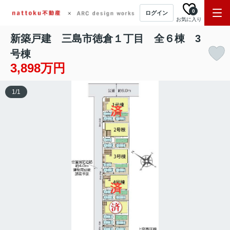
0
ログイン
お気に入り
新築戸建 三島市徳倉１丁目 全６棟 3
号棟
3,898万円
1
/
1