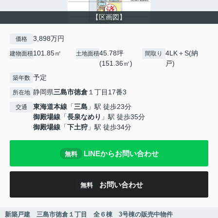
【区画図】
3,898万円
価格
101.85㎡
45.78坪
4LK＋S(納
建物面積
土地面積
間取り
(151.36㎡)
戸)
予定
築年数
静岡県
三島市
徳倉
１丁目17番3
所在地
東海道本線
「
三島
」駅 徒歩23分
交通
御殿場線
「
長泉なめり
」駅 徒歩35分
御殿場線
「
下土狩
」駅 徒歩34分
LINEからお問い合わせ
無料
お問い合わせ
無料
新築戸建 三島市徳倉１丁目 全６棟 3号棟の販売中物件