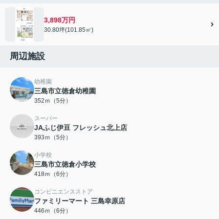
3,898万円
30.80坪(101.85㎡)
周辺施設
幼稚園
三島市立徳倉幼稚園
352ｍ（5分）
スーパー
JAふじ伊豆 フレッシュ北上店
393ｍ（5分）
小学校
三島市立徳倉小学校
418ｍ（6分）
コンビニエンスストア
ファミリーマート 三島幸原店
446ｍ（6分）