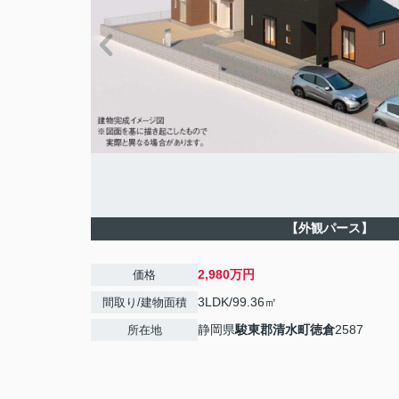
【外観パース】
2,980万円
価格
3LDK/99.36㎡
間取り/建物面積
静岡県
駿東郡清水町
徳倉
2587
所在地