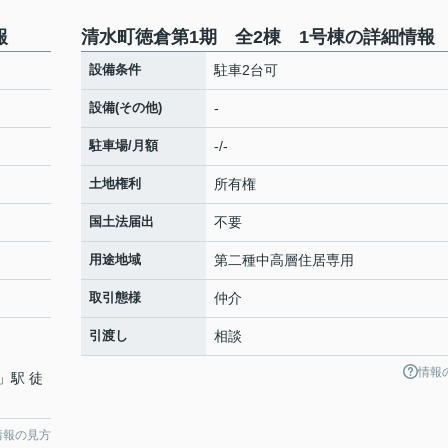
報
清水町徳倉第1期 全2棟 1号棟の詳細情報
設備条件
駐車2台可
設備(その他)
-
駐車場/月額
-/-
土地権利
所有権
国土法届出
不要
用途地域
第二種中高層住居専用
取引態様
仲介
引渡し
相談
情報
」駅 徒
情報の見方