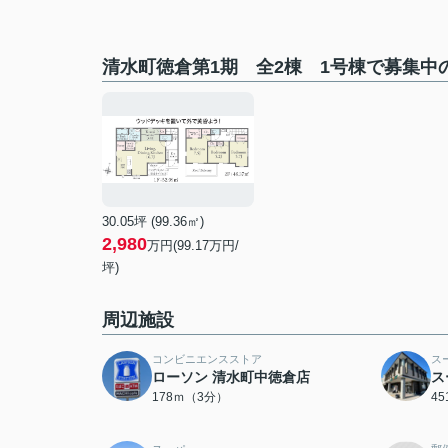
清水町徳倉第1期 全2棟 1号棟で募集中
30.05坪 (99.36㎡)
2,980
万円(99.17万円/
坪)
周辺施設
コンビニエンスストア
ス
ローソン 清水町中徳倉店
ス
178ｍ（3分）
4