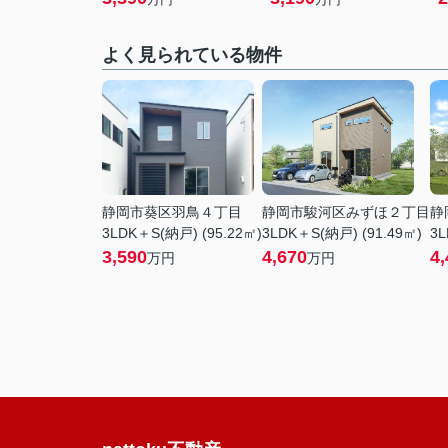
よく見られている物件
静岡市葵区羽鳥４丁目
静岡市駿河区みずほ２丁目
静
3LDK＋S(納戸) (95.22㎡)
3LDK＋S(納戸) (91.49㎡)
3L
3,590
4,670
4,
万円
万円