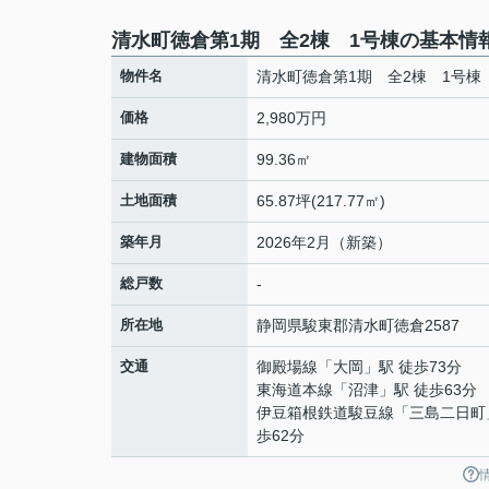
清水町徳倉第1期 全2棟 1号棟の基本情
物件名
清水町徳倉第1期 全2棟 1号棟
価格
2,980万円
建物面積
99.36㎡
土地面積
65.87坪(217.77㎡)
築年月
2026年2月（新築）
総戸数
-
所在地
静岡県
駿東郡清水町
徳倉
2587
交通
御殿場線
「
大岡
」駅 徒歩73分
東海道本線
「
沼津
」駅 徒歩63分
伊豆箱根鉄道駿豆線
「
三島二日町
歩62分