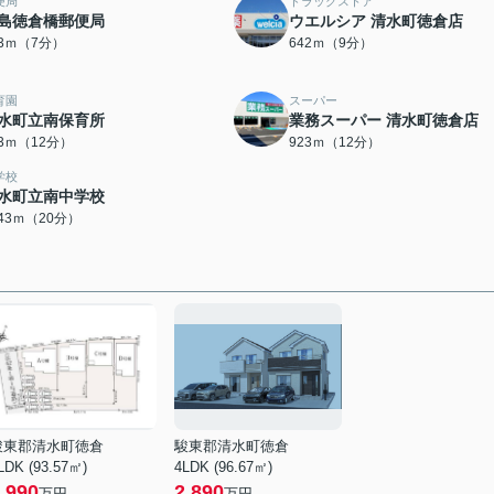
便局
ドラッグストア
島徳倉橋郵便局
ウエルシア 清水町徳倉店
53ｍ（7分）
642ｍ（9分）
育園
スーパー
水町立南保育所
業務スーパー 清水町徳倉店
03ｍ（12分）
923ｍ（12分）
学校
水町立南中学校
543ｍ（20分）
駿東郡清水町徳倉
駿東郡清水町徳倉
LDK (93.57㎡)
4LDK (96.67㎡)
,990
2,890
万円
万円