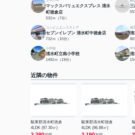
スーパー
郵
マックスバリュエクスプレス 清水
三
町徳倉店
5
532ｍ（7分）
コンビニエンスストア
保
セブンイレブン 清水町中徳倉店
清
732ｍ（10分）
9
小学校
中
清水町立南小学校
清
1492ｍ（19分）
1
近隣の物件
駿東郡清水町徳倉
駿東郡清水町徳倉
4LDK (97.30㎡)
4LDK (96.88㎡)
4
3,390
3,190
2
万円
万円