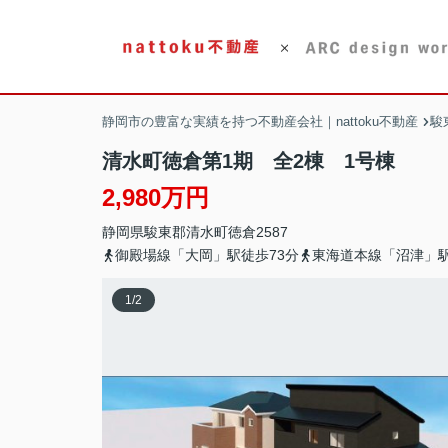
静岡市の豊富な実績を持つ不動産会社｜nattoku不動産
駿
清水町徳倉第1期 全2棟 1号棟
2,980万円
静岡県
駿東郡清水町
徳倉
2587
御殿場線「大岡」駅徒歩73分
東海道本線「沼津」駅
1
/
2