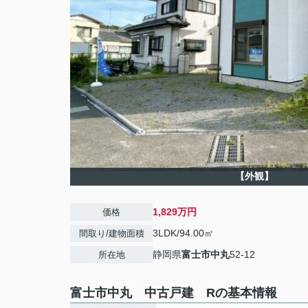
【外観】
1,829万円
価格
3LDK/94.00㎡
間取り/建物面積
静岡県
富士市
中丸
52-12
所在地
富士市中丸 中古戸建 Rの基本情報