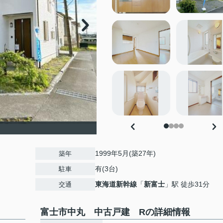
1999年5月(築27年)
築年
有(3台)
駐車
東海道新幹線
「
新富士
」駅 徒歩31分
交通
富士市中丸 中古戸建 Rの詳細情報