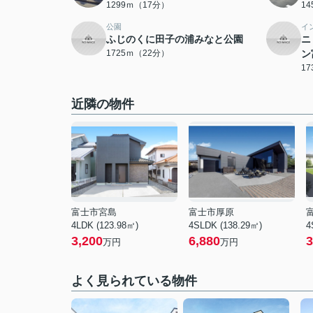
1299ｍ（17分）
1
公園
イ
ふじのくに田子の浦みなと公園
ニ
1725ｍ（22分）
ン
1
近隣の物件
富士市宮島
富士市厚原
4LDK (123.98㎡)
4SLDK (138.29㎡)
4
3,200
6,880
3
万円
万円
よく見られている物件