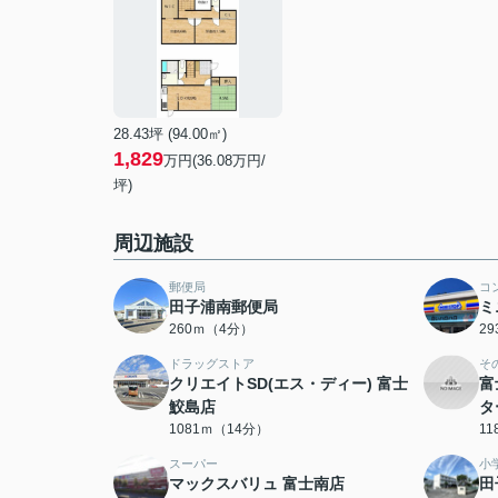
28.43坪 (94.00㎡)
1,829
万円(36.08万円/
坪)
周辺施設
郵便局
コ
田子浦南郵便局
ミ
260ｍ（4分）
2
ドラッグストア
そ
クリエイトSD(エス・ディー) 富士
富
鮫島店
タ
1081ｍ（14分）
1
スーパー
小
マックスバリュ 富士南店
田