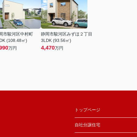
岡市駿河区中村町
静岡市駿河区みずほ２丁目
DK (108.48㎡)
3LDK (93.56㎡)
990
4,470
万円
万円
トップページ
自社分譲住宅