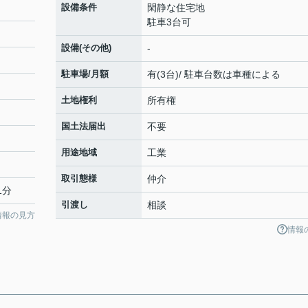
設備条件
閑静な住宅地
駐車3台可
設備(その他)
-
駐車場/月額
有(3台)/ 駐車台数は車種による
土地権利
所有権
国土法届出
不要
用途地域
工業
取引態様
仲介
1分
引渡し
相談
情報の見方
情報