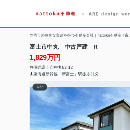
静岡市の豊富な実績を持つ不動産会社｜nattoku不動産
富
富士市中丸 中古戸建 R
1,829万円
静岡県
富士市
中丸
52-12
東海道新幹線「新富士」駅徒歩31分
1
/
32