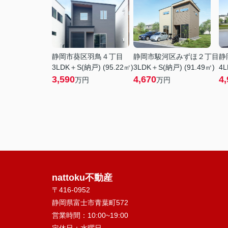
静岡市葵区羽鳥４丁目
静岡市駿河区みずほ２丁目
静
3LDK＋S(納戸) (95.22㎡)
3LDK＋S(納戸) (91.49㎡)
4L
3,590
4,670
4,
万円
万円
nattoku不動産
〒416-0952
静岡県富士市青葉町572
営業時間：
10:00~19:00