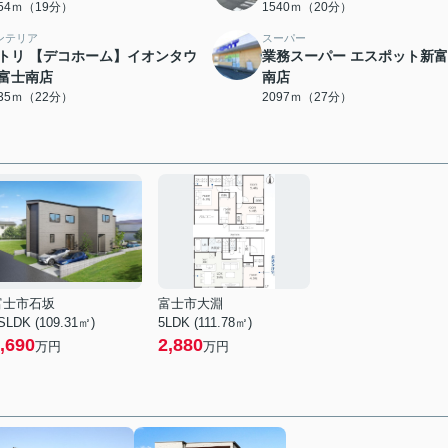
454ｍ（19分）
1540ｍ（20分）
ンテリア
スーパー
トリ 【デコホーム】イオンタウ
業務スーパー エスポット新
富士南店
南店
735ｍ（22分）
2097ｍ（27分）
富士市石坂
富士市大淵
SLDK (109.31㎡)
5LDK (111.78㎡)
,690
2,880
万円
万円