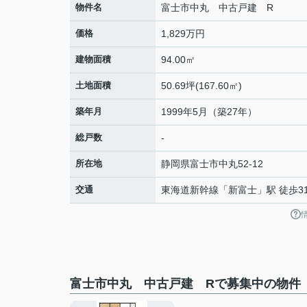
物件名
富士市中丸 中古戸建 R
価格
1,829万円
建物面積
94.00㎡
土地面積
50.69坪(167.60㎡)
築年月
1999年5月（築27年）
総戸数
-
所在地
静岡県
富士市
中丸
52-12
交通
東海道新幹線
「
新富士
」駅 徒歩3
富士市中丸 中古戸建 Rで募集中の物件