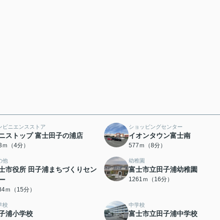
ンビニエンスストア
ショッピングセンター
ニストップ 富士田子の浦店
イオンタウン富士南
93ｍ（4分）
577ｍ（8分）
の他
幼稚園
士市役所 田子浦まちづくりセン
富士市立田子浦幼稚園
ー
1261ｍ（16分）
184ｍ（15分）
学校
中学校
子浦小学校
富士市立田子浦中学校