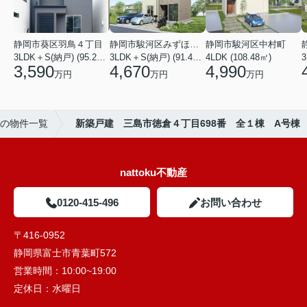
静岡市葵区羽鳥４丁目
静岡市駿河区みずほ２丁目
静岡市駿河区中村町
3LDK＋S(納戸) (95.22㎡)
3LDK＋S(納戸) (91.49㎡)
4LDK (108.48㎡)
3
3,590
4,670
4,990
万円
万円
万円
の物件一覧
新築戸建 三島市徳倉４丁目698番 全１棟 A号棟
nattoku不動産
0120-415-496
お問い合わせ
〒416-0952
静岡県富士市青葉町572
営業時間：
10:00~19:00
定休日：
水曜日