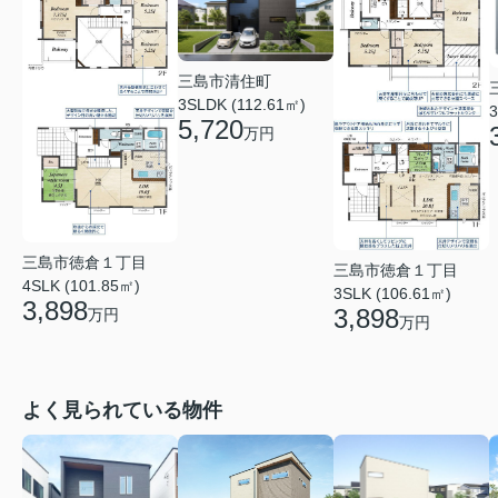
三島市清住町
3SLDK (112.61㎡)
3
5,720
万円
三島市徳倉１丁目
三島市徳倉１丁目
4SLK (101.85㎡)
3SLK (106.61㎡)
3,898
3,898
万円
万円
よく見られている物件