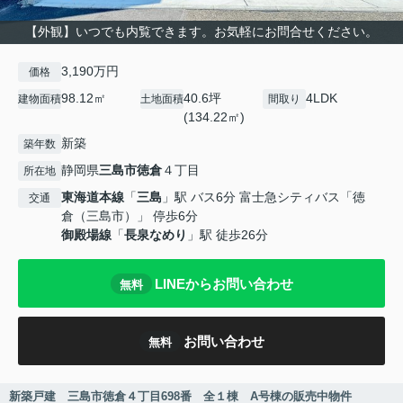
【外観】いつでも内覧できます。お気軽にお問合せください。
3,190万円
価格
98.12㎡
40.6坪
4LDK
建物面積
土地面積
間取り
(134.22㎡)
新築
築年数
静岡県
三島市
徳倉
４丁目
所在地
東海道本線
「
三島
」駅 バス6分 富士急シティバス「徳
交通
倉（三島市）」 停歩6分
御殿場線
「
長泉なめり
」駅 徒歩26分
LINEからお問い合わせ
無料
お問い合わせ
無料
新築戸建 三島市徳倉４丁目698番 全１棟 A号棟の販売中物件