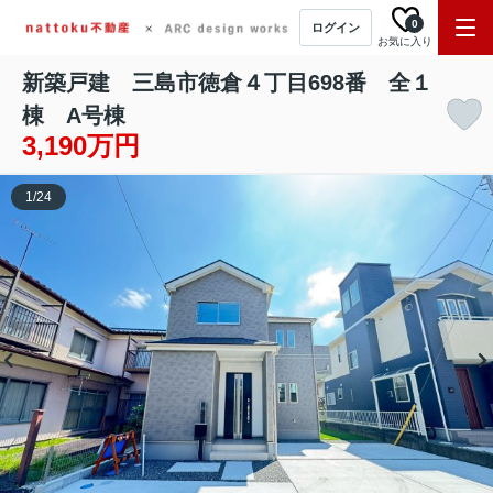
0
ログイン
お気に入り
新築戸建 三島市徳倉４丁目698番 全１
棟 A号棟
3,190万円
1
/
24