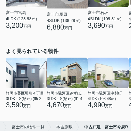
富士市石坂
富士市宮島
富士市厚原
4SLDK (109.31㎡)
4LDK (123.98㎡)
4
4SLDK (138.29㎡)
3,690
3,200
6,880
万円
万円
万円
よく見られている物件
静岡市葵区羽鳥４丁目
静岡市駿河区みずほ２丁目
静岡市駿河区中村町
3LDK＋S(納戸) (95.22㎡)
3LDK＋S(納戸) (91.49㎡)
4LDK (108.48㎡)
3
3,590
4,670
4,990
万円
万円
万円
富士市の物件一覧
本吉原駅
中古戸建 富士市今泉R