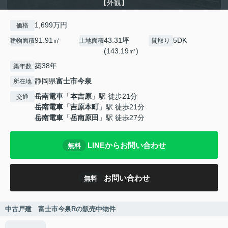
【外観】
1,699万円
価格
91.91㎡
43.31坪
5DK
建物面積
土地面積
間取り
(143.19㎡)
築38年
築年数
静岡県
富士市
今泉
所在地
岳南電車
「
本吉原
」駅 徒歩21分
交通
岳南電車
「
吉原本町
」駅 徒歩21分
岳南電車
「
岳南原田
」駅 徒歩27分
LINEからお問い合わせ
無料
お問い合わせ
無料
中古戸建 富士市今泉Rの販売中物件