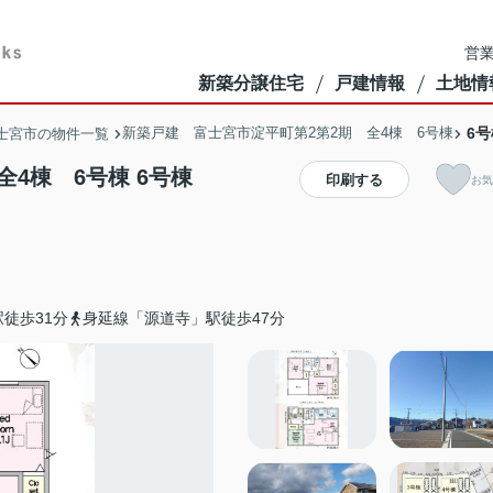
営業
新築分譲住宅
戸建情報
土地情
新築戸建 富士宮市淀平町第2第2期 全4棟 6号棟
6号
士宮市の物件一覧
4棟 6号棟 6号棟
印刷する
お気
徒歩31分
身延線「源道寺」駅徒歩47分