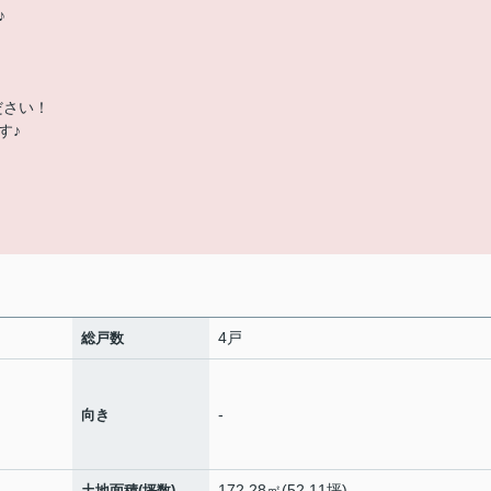
♪
ださい！
す♪
4戸
総戸数
-
向き
172.28㎡(52.11坪)
土地面積(坪数)