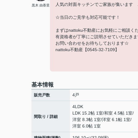
人気の対面キッチンでご家族が集います 
黒木 由香里
☆当日のご見学も対応可能です！
まずはnattoku不動産にお気軽にご相談く
有資格者が丁寧にご説明させていただきま
お問い合わせをお待ちしております☆
nattoku不動産【0545-32-7109】
基本情報
4戸
販売戸数
4LDK
LDK 15.2帖 1室
/
和室 4.5帖 1室
/
間取り / 詳細
洋室 8.3帖 1室
/
洋室 6.1帖 1室
/
洋室 6.0帖 1室
106.10㎡(32.09坪)
建物面積(坪数)