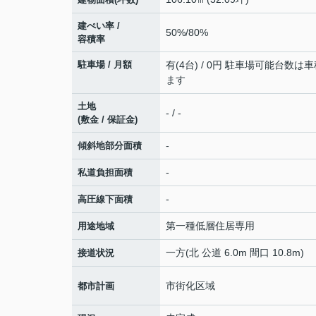
建ぺい率 /
50%/80%
容積率
駐車場 / 月額
有(4台) / 0円 駐車場可能台数は
ます
土地
- / -
(敷金 / 保証金)
-
傾斜地部分面積
-
私道負担面積
-
高圧線下面積
第一種低層住居専用
用途地域
一方(北 公道 6.0m 間口 10.8m)
接道状況
市街化区域
都市計画