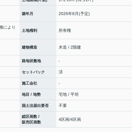
2026年8月(予定)
築年月
車種により
所有権
土地権利
木造 / 2階建
建物構造
-
路地状敷地
済
セットバック
-
施工会社
宅地 / 平坦
地目 / 地勢
不要
国土法届出要否
総区画数 /
4区画/4区画
販売区画数