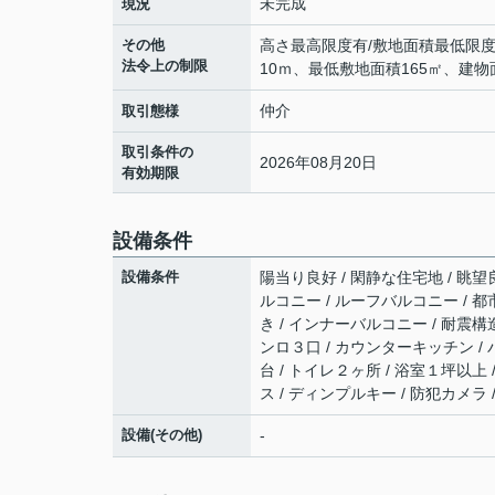
未完成
現況
その他
高さ最高限度有/敷地面積最低限
法令上の制限
10ｍ、最低敷地面積165㎡、建物
仲介
取引態様
取引条件の
2026年08月20日
有効期限
設備条件
設備条件
陽当り良好 / 閑静な住宅地 / 眺望
ルコニー / ルーフバルコニー / 都市
き / インナーバルコニー / 耐震構
ンロ３口 / カウンターキッチン / 
台 / トイレ２ヶ所 / 浴室１坪以上 
ス / ディンプルキー / 防犯カメラ 
設備(その他)
-