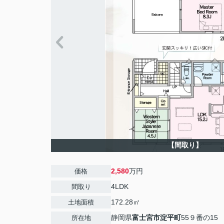
【間取り】
2,580
万円
価格
4LDK
間取り
172.28㎡
土地面積
静岡県
富士宮市
淀平町
55９番の15
所在地