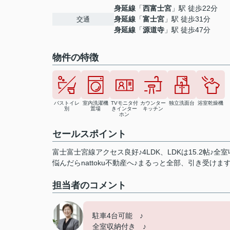
身延線
「
西富士宮
」駅 徒歩22分
身延線
「
富士宮
」駅 徒歩31分
交通
身延線
「
源道寺
」駅 徒歩47分
物件の特徴
バストイレ
室内洗濯機
TVモニタ付
カウンター
独立洗面台
浴室乾燥機
別
置場
きインター
キッチン
ホン
セールスポイント
富士富士宮線アクセス良好♪4LDK、LDKは15.2帖♪全
悩んだらnattoku不動産へ♪まるっと全部、引き受けま
担当者のコメント
駐車4台可能 ♪
全室収納付き ♪