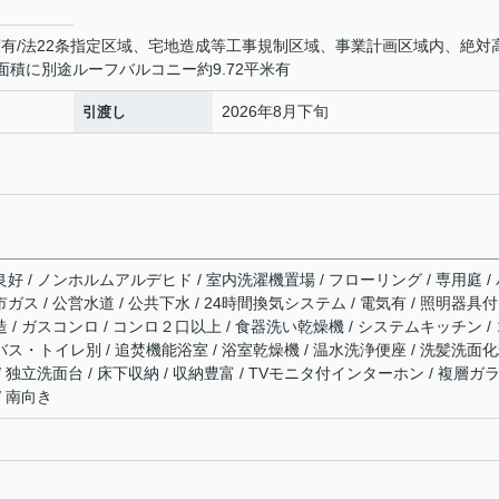
度有/法22条指定区域、宅地造成等工事規制区域、事業計画区域内、絶対
⾯積に別途ルーフバルコニー約9.72平⽶有
2026年8月下旬
引渡し
良好 / ノンホルムアルデヒド / 室内洗濯機置場 / フローリング / 専用庭 /
ガス / 公営水道 / 公共下水 / 24時間換気システム / 電気有 / 照明器具付
造 / ガスコンロ / コンロ２口以上 / 食器洗い乾燥機 / システムキッチン /
バス・トイレ別 / 追焚機能浴室 / 浴室乾燥機 / 温水洗浄便座 / 洗髪洗面
/ 独立洗面台 / 床下収納 / 収納豊富 / TVモニタ付インターホン / 複層ガ
/ 南向き