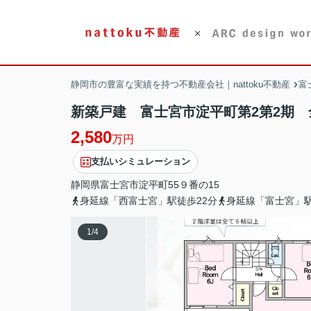
静岡市の豊富な実績を持つ不動産会社｜nattoku不動産
富
新築戸建 富士宮市淀平町第2第2期 全
2,580
万円
支払いシミュレーション
静岡県
富士宮市
淀平町
55９番の15
身延線「西富士宮」駅徒歩22分
身延線「富士宮」駅
1
/
4