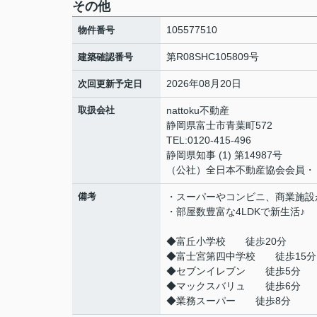
その他
105577510
物件番号
第R08SHC105809号
建築確認番号
2026年08月20日
次回更新予定日
取扱会社
nattoku不動産
静岡県富士市青葉町572
TEL:0120-415-496
静岡県知事 (1) 第14987号
（公社）全日本不動産協会会員・
備考
・スーパーやコンビニ、商業施設
・部屋数豊富な4LDKで新生活♪
◆富丘小学校 徒歩20分
◆富士宮第四中学校 徒歩15分
◆セブンイレブン 徒歩5分
◆マックスバリュ 徒歩6分
◆業務スーパー 徒歩8分