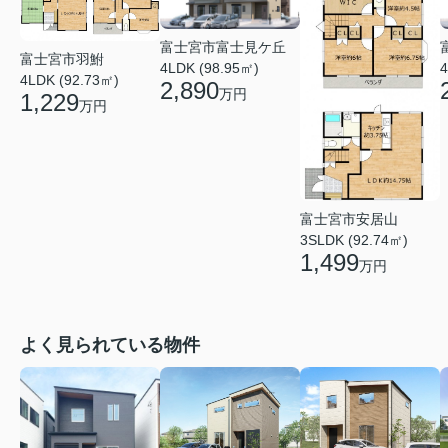
富士宮市富士見ケ丘
富士宮市羽鮒
4LDK (98.95㎡)
4
4LDK (92.73㎡)
2,890
万円
1,229
万円
富士宮市安居山
3SLDK (92.74㎡)
1,499
万円
よく見られている物件