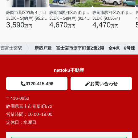
静岡市葵区羽鳥４丁目
静岡市駿河区みずほ２丁目
静岡市駿河区みずほ２丁目
3LDK＋S(納戸) (95.22㎡)
3LDK＋S(納戸) (91.49㎡)
3LDK (93.56㎡)
4
3,590
4,670
4,470
万円
万円
万円
西富士宮駅
新築戸建 富士宮市淀平町第2第2期 全4棟 6号棟
nattoku不動産
0120-415-496
お問い合わせ
〒416-0952
静岡県富士市青葉町572
営業時間：
10:00~19:00
定休日：
水曜日