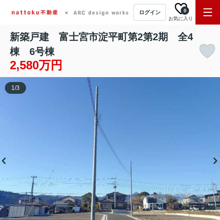
0
ログイン
お気に入り
新築戸建 富士宮市淀平町第2第2期 全4
棟 6号棟
2,580万円
1
/
3