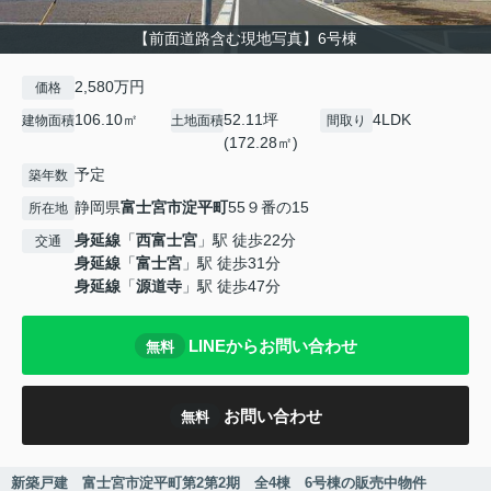
【前面道路含む現地写真】6号棟
2,580万円
価格
106.10㎡
52.11坪
4LDK
建物面積
土地面積
間取り
(172.28㎡)
予定
築年数
静岡県
富士宮市
淀平町
55９番の15
所在地
身延線
「
西富士宮
」駅 徒歩22分
交通
身延線
「
富士宮
」駅 徒歩31分
身延線
「
源道寺
」駅 徒歩47分
LINEからお問い合わせ
無料
お問い合わせ
無料
新築戸建 富士宮市淀平町第2第2期 全4棟 6号棟の販売中物件