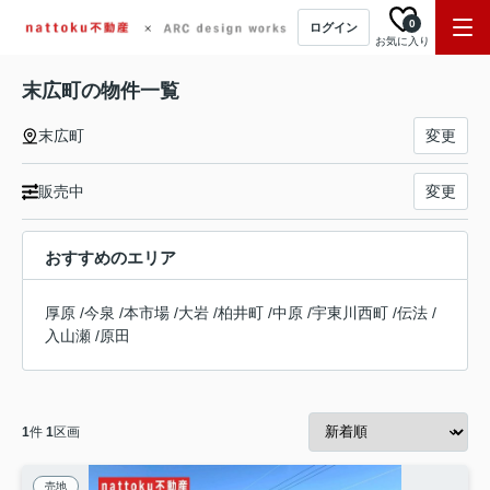
0
ログイン
お気に入り
末広町の物件一覧
末広町
変更
販売中
変更
おすすめのエリア
厚原
/
今泉
/
本市場
/
大岩
/
柏井町
/
中原
/
宇東川西町
/
伝法
/
入山瀬
/
原田
1
件
1
区画
売地