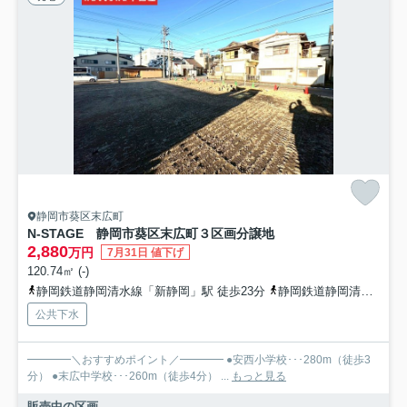
静岡市葵区末広町
N-STAGE 静岡市葵区末広町３区画分譲地
2,880
万円
7月31日 値下げ
120.74㎡ (-)
静岡鉄道静岡清水線「新静岡」駅 徒歩23分
静岡鉄道静岡清水線「日吉町」駅 徒歩29分
公共下水
━━━━＼おすすめポイント／━━━━ ●安西小学校･･･280m（徒歩3
分） ●末広中学校･･･260m（徒歩4分） ...
もっと見る
販売中の区画