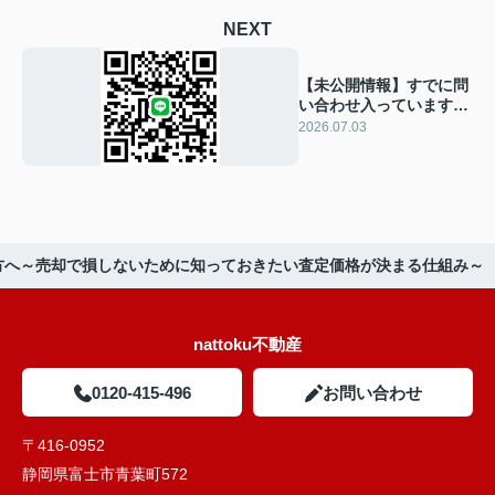
NEXT
【未公開情報】すでに問
い合わせ入っています。
この条件、早いと思いま
2026.07.03
す
方へ～売却で損しないために知っておきたい査定価格が決まる仕組み～
nattoku不動産
0120-415-496
お問い合わせ
〒416-0952
静岡県富士市青葉町572