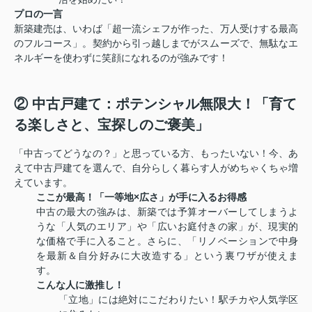
プロの一言
新築建売は、いわば「超一流シェフが作った、万人受けする最高
のフルコース」。契約から引っ越しまでがスムーズで、無駄なエ
ネルギーを使わずに笑顔になれるのが強みです！
② 中古戸建て：ポテンシャル無限大！「育て
る楽しさと、宝探しのご褒美」
「中古ってどうなの？」と思っている方、もったいない！今、あ
えて中古戸建てを選んで、自分らしく暮らす人がめちゃくちゃ増
えています。
ここが最高！「一等地×広さ」が手に入るお得感
中古の最大の強みは、新築では予算オーバーしてしまうよ
うな「人気のエリア」や「広いお庭付きの家」が、現実的
な価格で手に入ること。さらに、「リノベーションで中身
を最新＆自分好みに大改造する」という裏ワザが使えま
す。
こんな人に激推し！
「立地」には絶対にこだわりたい！駅チカや人気学区