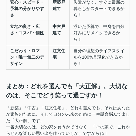
安心・スピード・
新築戸
失敗がなく、すぐに最新の
予算の分かりやす
建て
暮らしがスタートできるか
さ
ら！
立地の良さ・広
中古戸
浮いた予算で、中身を自分
さ・コスパ・個性
建て
好みにリメイクできるか
ら！
こだわり・ロマ
注文住
自分の理想のライフスタイ
ン・唯一無二のデ
宅
ルを100%具現化できるか
ザイン
ら！
まとめ：どれを選んでも「大正解」。大切な
のは、そこでどう笑って過ごすか！
「新築」「中古」「注文住宅」、どれを選んでも、それはあなた
が家族のために、そして自分の未来のために一生懸命悩んで出し
た「大正解」です。
一番大切なのは、どの家を買うかではなく、「その家で、これか
らどんな楽しい思い出を作っていくか」ですからね！