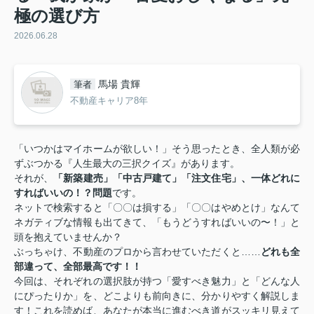
極の選び方
2026.06.28
馬場 貴輝
筆者
不動産キャリア8年
「いつかはマイホームが欲しい！」そう思ったとき、全人類が必
ずぶつかる『人生最大の三択クイズ』があります。
それが、
「新築建売」「中古戸建て」「注文住宅」、一体どれに
すればいいの！？問題
です。
ネットで検索すると「〇〇は損する」「〇〇はやめとけ」なんて
ネガティブな情報も出てきて、「もうどうすればいいの〜！」と
頭を抱えていませんか？
ぶっちゃけ、不動産のプロから言わせていただくと……
どれも全
部違って、全部最高です！！
今回は、それぞれの選択肢が持つ「愛すべき魅力」と「どんな人
にぴったりか」を、どこよりも前向きに、分かりやすく解説しま
す！これを読めば、あなたが本当に進むべき道がスッキリ見えて