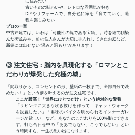
に住みたい
古いものの味わいや、レトロな雰囲気が好き
DIYやリフォームで、自分色に家を「育てていく」過
程を楽しみたい！
プロの一言
中古戸建ては、いわば「可能性の塊である宝箱」。時を経て馴染
んだ街並みや、前の住人さんが大切に手入れしてきたお庭など、
新築には出せない“深みと温もり”があります！
③ 注文住宅：脳内を具現化する「ロマンとこ
だわりが爆発した究極の城」
「間取りから、コンセントの形、壁紙の一枚まで、全部自分で決
めたい！」という夢を叶えるのが注文住宅です。
ここが最高！「世界にひとつだけ」という絶対的な愛着
「リビングに大きな吹き抜けを作って、キャットウォーク
を設置したい」「趣味のバイクを眺められるインナーガレ
ージが欲しい」など、あなたのこだわりを100%形にできま
す。打ち合わせ中の「ああでもない、こうでもない」とい
う時間すら、一生の思い出になります。