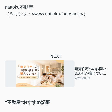
nattoku不動産
（※リンク・//www.nattoku-fudosan.jp/）
NEXT
建売住宅へのお問い
合わせが増えていま
す｜今、建売が選ば
2026.06.03
れている理由
”不動産”おすすめ記事