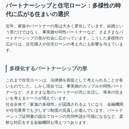
パートナーシップ
と
住宅
ローン：
多様
性
の
時
代
に
広がる
住まい
の
選択
近年、
家族
や
パートナー
の
形
は
大きく
変化
し
てい
ます。
結婚
とい
う
形
だけ
では
なく、
事実
婚
や
同性
パートナー
など、
さまざま
な
パ
ートナーシップ
の
形
が
社会
に
広
が
って
い
ます。
こうした
多様
性
の
広がり
は、
住宅
購入
や
住宅
ローン
の
考え方
に
も
影響
を
与
え
てい
ま
す。
多様
化
する
パートナーシップ
の
形
これまで
住宅
ローン
は、
法律
婚
を
前提
として
考え
られる
こと
が
多
い
もの
で
した。
しかし
現在
では、
事実
婚
の
カップル
や
同性
パート
ナー
など、
さまざま
な
形
の
パートナー
が
共に
生活
し、
将来
の
住ま
い
を
考える
ケース
が
増え
てい
ます。
社会
全体
で「
家族
の
多様
性」
が
認識
さ
れる
よう
に
なり、
金融
機関
や
住宅
業界
でも
少し
ずつ
制度
の
見直し
が
進
んで
い
ます。
パートナ
ーシップ
証明書
の
提出
で
ローン
の
共同
申請
が
可能
に
なる
など、
柔
軟
な
対応
を
する
金融
機関
も
増え
つつ
あり
ます。