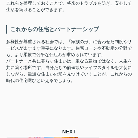
これら
を
整理
し
て
おく
こと
で、
将来
の
トラブル
を
防
ぎ、
安
心して
生活
を
続ける
こと
が
でき
ます。
これから
の
住宅
と
パートナーシップ
多様
性
が
尊重
さ
れる
社会
では、「
家族
の
形」
に
合わせ
た
制度
や
サ
ービス
が
ます
ます
重要
に
なり
ます。
住宅
ローン
や
不動産
の
分野
で
も、
より
柔軟
で
公平
な
仕組み
が
求め
ら
れ
てい
ます。
パートナー
と共に
暮らす
住まい
は、
単なる
建物
では
なく、
人生
を
共に
築く
場所
です。
自分
たち
の
価値
観
や
ライフスタイル
を
大切
に
し
ながら、
最適
な
住まい
の
形
を
見
つけ
てい
く
こと
が、
これから
の
時代
の
住宅
選び
と
いえる
で
しょう。
NEXT