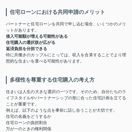
住宅
ローン
における
共同
申請
の
メリット
パートナー
と
住宅
ローン
を
共同
で
申し込む
場合、
いくつか
の
メリ
ット
が
あり
ます。
借入
可能
額
が
増える
可能性
が
ある
住宅
購入
の
選択肢
が
広がる
返済
負担
を
分担
できる
特に
共働き
の
カップル
にとって
は、
収入
を
合算
する
こと
で
より
理
想
的
な
住まい
を
選べる
可能性
が
あり
ます。
多様
性
を
尊重
する
住宅
購入
の
考え方
住まい
は
人生
の
大きな
選択
の
一つ
です。
そのため、
自分
たち
の
ラ
イフスタイル
や
パートナーシップ
の
形
に
合
っ
た
住宅
計画
を
立てる
こと
が
重要
です。
例えば、
以下
の
よう
な
点
を
事前
に
話し合う
こと
が
大切
です。
住宅
の
名義
を
どう
する
か
住宅
ローン
の
負担
割合
万が一
の
ときの
権利
関係