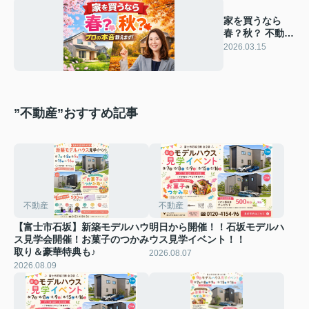
家を買うなら
春？秋？ 不動産
のプロが本音で
2026.03.15
答えます
”不動産”おすすめ記事
不動産
不動産
【富士市石坂】新築モデルハウ
明日から開催！！石坂モデルハ
ス見学会開催！お菓子のつかみ
ウス見学イベント！！
取り＆豪華特典も♪
2026.08.07
2026.08.09