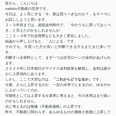
皆さん、こんにちは
nattoku不動産の笠井です。
今日は、よく耳にする「今、家は買うべきなのか？」をテーマに
お話ししようと思います。
２～３年前までは、超低金利時代で、「今のうちに買っておくべ
き」と言えたのかもしれませんが、
ここ２～３年で社会情勢なども大きく変化しました。
結論から申し上げると、「人による」です。
それでも、今買った方が良いと判断できる方もまだまだ多いで
す。
判断すべき材料として、まず一つは住宅ローンの金利があげられ
ます。
２０２４年に日本銀行がマイナス金利政策を解除し、金利は緩や
かに上昇傾向にあります。
しかし、ここで大切なのは、
「これからどうなるか」
です。
今後、さらに上昇するのか、一定の水準でとまるのか、ゆるやか
に上がっていくのか。
可能性としては上昇するを基準に考えると、今の水準はまだ低い
のかもしれません。
次に考えるのは物価（不動産価格）の上昇です。
昨今、不動産に関わらず、あらゆるものの価格が急激に上昇して