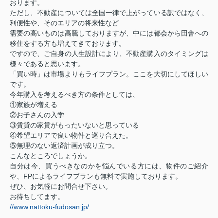
おります。
ただし、不動産については全国一律で上がっている訳ではなく、
利便性や、そのエリアの将来性など
需要の高いものは高騰しておりますが、中には都会から田舎への
移住をする方も増えてきております。
ですので、ご自身の人生設計により、不動産購入のタイミングは
様々であると思います。
「買い時」は市場よりもライフプラン。ここを大切にしてほしい
です。
今年購入を考えるべき方の条件としては、
①家族が増える
②お子さんの入学
③賃貸の家賃がもったいないと思っている
④希望エリアで良い物件と巡り合えた。
⑤無理のない返済計画が成り立つ。
こんなところでしょうか。
自分は今、買うべきなのかを悩んでいる方には、物件のご紹介
や、FPによるライフプランも無料で実施しております。
ぜひ、お気軽にお問合せ下さい。
お待ちしてます。
//www.nattoku-fudosan.jp/