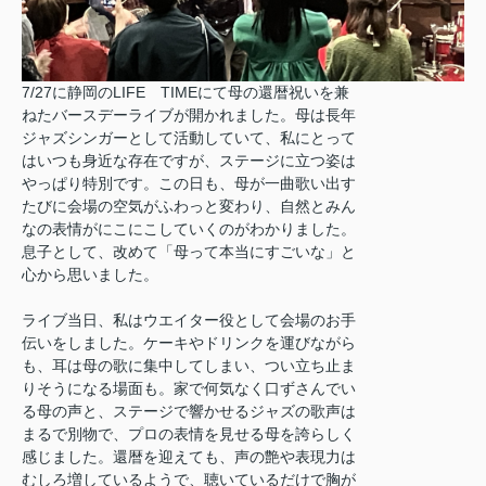
7/27に静岡のLIFE TIMEにて母の還暦祝いを兼
ねたバースデーライブが開かれました。母は長年
ジャズシンガーとして活動していて、私にとって
はいつも身近な存在ですが、ステージに立つ姿は
やっぱり特別です。この日も、母が一曲歌い出す
たびに会場の空気がふわっと変わり、自然とみん
なの表情がにこにこしていくのがわかりました。
息子として、改めて「母って本当にすごいな」と
心から思いました。
ライブ当日、私はウエイター役として会場のお手
伝いをしました。ケーキやドリンクを運びながら
も、耳は母の歌に集中してしまい、つい立ち止ま
りそうになる場面も。家で何気なく口ずさんでい
る母の声と、ステージで響かせるジャズの歌声は
まるで別物で、プロの表情を見せる母を誇らしく
感じました。還暦を迎えても、声の艶や表現力は
むしろ増しているようで、聴いているだけで胸が