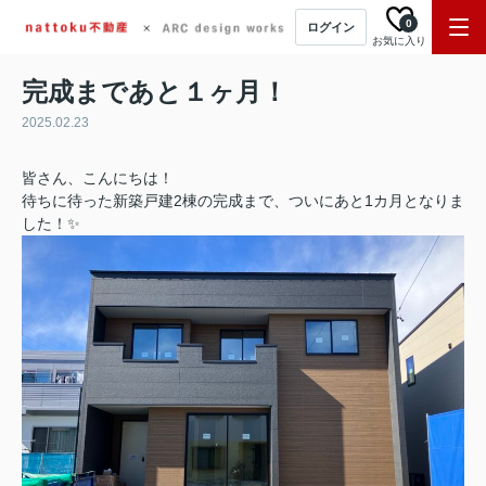
0
ログイン
お気に入り
完成まであと１ヶ月！
2025.02.23
皆さん、こんにちは！
待ちに待った新築戸建2棟の完成まで、ついにあと1カ月となりま
した！✨