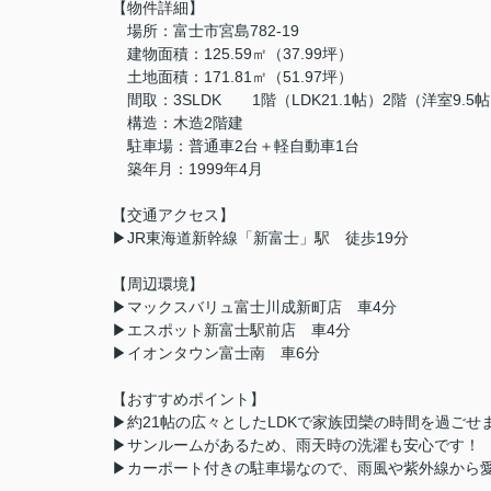
【物件詳細】
場所：富士市宮島782-19
建物面積：125.59㎡（37.99坪）
土地面積：171.81㎡（51.97坪）
間取：3SLDK 1階（LDK21.1帖）2階（洋室9.5帖
構造：木造2階建
駐車場：普通車2台＋軽自動車1台
築年月：1999年4月
【交通アクセス】
▶JR東海道新幹線「新富士」駅 徒歩19分
【周辺環境】
▶マックスバリュ富士川成新町店 車4分
▶エスポット新富士駅前店 車4分
▶イオンタウン富士南 車6分
【おすすめポイント】
▶約21帖の広々としたLDKで家族団欒の時間を過ごせ
▶サンルームがあるため、雨天時の洗濯も安心です！
▶カーポート付きの駐車場なので、雨風や紫外線から