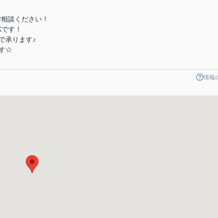
にご相談ください！
Kです！
で承ります♪
す☆
情報