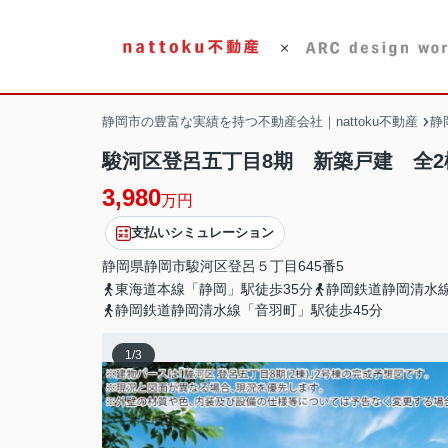
静岡市の豊富な実績を持つ不動産会社｜nattoku不動産
静
駿河区登呂五丁目8期 新築戸建 全2棟
3,980
万円
支払いシミュレーション
静岡県
静岡市駿河区
登呂
５丁目645番5
東海道本線「静岡」駅徒歩35分
静岡鉄道静岡清水線
静岡鉄道静岡清水線「音羽町」駅徒歩45分
1
/
3