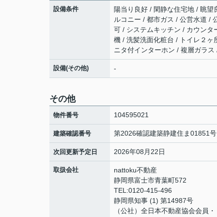
設備条件
陽当り良好 / 閑静な住宅地 / 眺望
ルコニー / 都市ガス / 公営水道 / 
可 / システムキッチン / カウンタ
機 / 洗髪洗面化粧台 / トイレ２ヶ所
ニタ付インターホン / 複層ガラス 
設備(その他)
-
その他
104595021
物件番号
第2026確認建築静建住ま01851号
建築確認番号
2026年08月22日
次回更新予定日
取扱会社
nattoku不動産
静岡県富士市青葉町572
TEL:0120-415-496
静岡県知事 (1) 第14987号
（公社）全日本不動産協会会員・