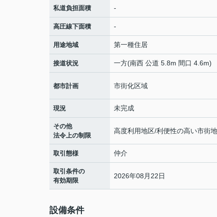
-
私道負担面積
-
高圧線下面積
第一種住居
用途地域
一方(南西 公道 5.8m 間口 4.6m)
接道状況
市街化区域
都市計画
未完成
現況
その他
高度利用地区/利便性の高い市街
法令上の制限
仲介
取引態様
取引条件の
2026年08月22日
有効期限
設備条件