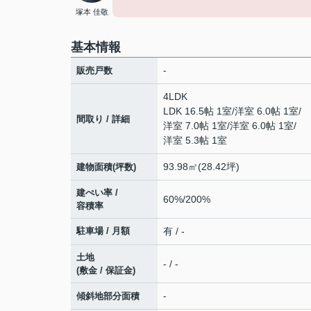
塚本 佳敬
基本情報
-
販売戸数
4LDK
LDK 16.5帖 1室
/
洋室 6.0帖 1室
/
間取り / 詳細
洋室 7.0帖 1室
/
洋室 6.0帖 1室
/
洋室 5.3帖 1室
93.98㎡(28.42坪)
建物面積(坪数)
建ぺい率 /
60%/200%
容積率
駐車場 / 月額
有 / -
土地
- / -
(敷金 / 保証金)
-
傾斜地部分面積