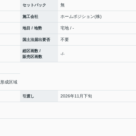
無
セットバック
ホームポジション(株)
施工会社
宅地 / -
地目 / 地勢
不要
国土法届出要否
総区画数 /
-/-
販売区画数
地形成区域
2026年11月下旬
引渡し