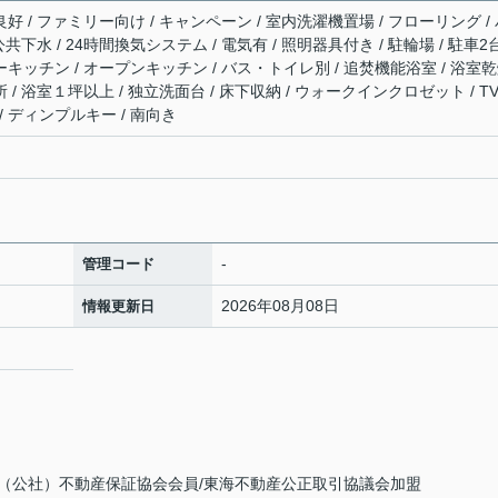
良好 / ファミリー向け / キャンペーン / 室内洗濯機置場 / フローリング /
公共下水 / 24時間換気システム / 電気有 / 照明器具付き / 駐輪場 / 駐車2
ーキッチン / オープンキッチン / バス・トイレ別 / 追焚機能浴室 / 浴室
 / 浴室１坪以上 / 独立洗面台 / 床下収納 / ウォークインクロゼット / T
/ ディンプルキー / 南向き
-
管理コード
2026年08月08日
情報更新日
（公社）不動産保証協会会員/東海不動産公正取引協議会加盟