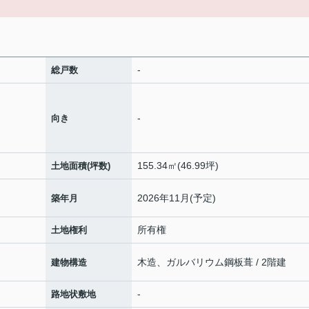
-
総戸数
-
向き
155.34㎡(46.99坪)
土地面積(坪数)
2026年11月(予定)
築年月
所有権
土地権利
木造、ガルバリウム鋼板葺 / 2階建
建物構造
-
路地状敷地