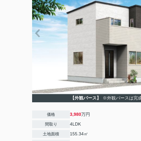
【外観パース】
※外観パースは完
3,980
万円
価格
4LDK
間取り
155.34㎡
土地面積