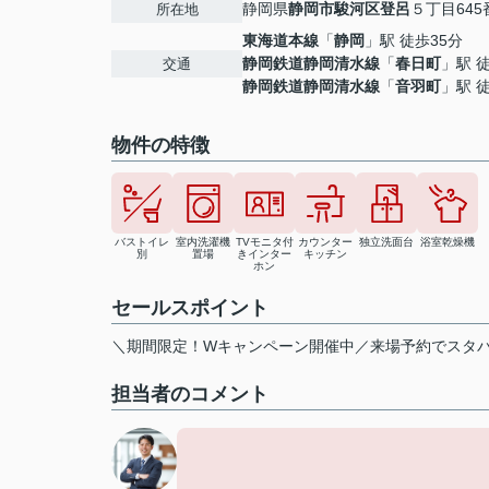
静岡県
静岡市駿河区
登呂
５丁目645
所在地
東海道本線
「
静岡
」駅 徒歩35分
静岡鉄道静岡清水線
「
春日町
」駅 
交通
静岡鉄道静岡清水線
「
音羽町
」駅 
物件の特徴
バストイレ
室内洗濯機
TVモニタ付
カウンター
独立洗面台
浴室乾燥機
別
置場
きインター
キッチン
ホン
セールスポイント
＼期間限定！Wキャンペーン開催中／来場予約でスタバ
担当者のコメント