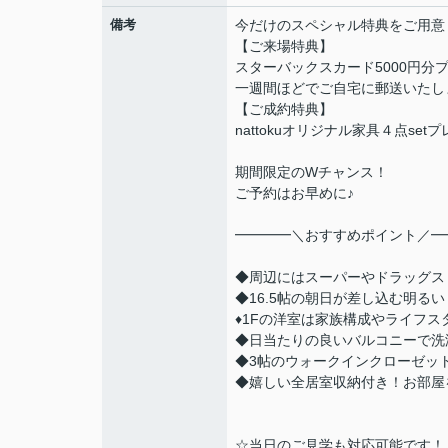
備考
今だけのスペシャル特典をご用意
【ご来場特典】
スターバックスカード5000円分
一週間ほどでご自宅に郵送いたし
【ご成約特典】
nattokuオリジナル家具４点set
期間限定のWチャンス！
ご予約はお早めに♪
━━━━＼おすすめポイント／━
◆周辺にはスーパーやドラッグス
◆16.5帖の朝日が差し込む明る
♦1Fの洋室は家族構成やライフ
◆日当たりの良いバルコニーで洗
◆3帖のウォークインクローゼッ
◆嬉しい全居室収納付き！お部屋
☆当日のご見学も対応可能です！