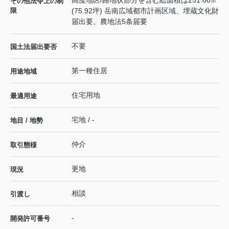
高度地区/路地状部分を含む総面積は251.00㎡
その他法令上の制
限
(75.92坪) 岳南広域都市計画区域、埋蔵文化財
届出要、農地法5条届要
不要
国土法届出要否
第一種住居
用途地域
住宅用地
最適用途
宅地 / -
地目 / 地勢
仲介
取引態様
更地
現況
相談
引渡し
-
開発許可番号