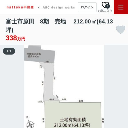
0
ログイン
お気に入り
富士市原田 8期 売地 212.00㎡(64.13
坪)
338
万円
1
/
1