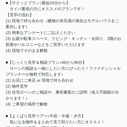
■【サクッとプラン♪最短15分から】
タイパ重視の方にオススメのプランです！
【見学の流れ】
(1) 現地で待ち合わせ（建物が未完成の場合はモデルハウスをご
案内します）
(2) 簡単なアンケートにご記入ください
(3) お庭や駐車スペース、リビング・キッチン・水回り、2階のお
部屋やバルコニーなどをご見学いただけます
(4) 現地でそのまま解散
■【じっくり見学＆相談プラン♪45から90分】
ローンの相談も一緒にしたい方にぴったり！ファイナンシャル
プランナーが無料で対応します♪
(1) お店にご来店 or 現地で待ち合わせ
(2) 物件見学
(3) 住宅ローンのご相談や、事前審査のご説明（借入可能額が分
かります！）
(4) ご希望の場所で解散
■【よくばり見学ツアー♪午前・午後・夕方】
気になる物件をまとめて見て回りたい方にオススメ！