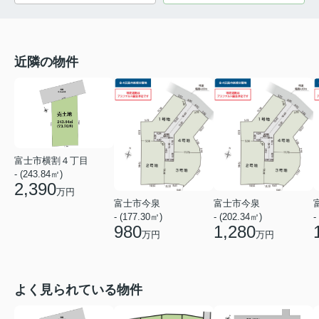
近隣の物件
富士市横割４丁目
- (243.84㎡)
2,390
万円
富士市今泉
富士市今泉
- (177.30㎡)
- (202.34㎡)
-
980
1,280
万円
万円
よく見られている物件