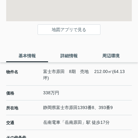
地図アプリで見る
基本情報
詳細情報
周辺環境
富士市原田 8期 売地 212.00㎡(64.13
物件名
坪)
338万円
価格
静岡県
富士市
原田
1393番8、393番9
所在地
岳南電車
「
岳南原田
」駅 徒歩17分
交通
その他条件