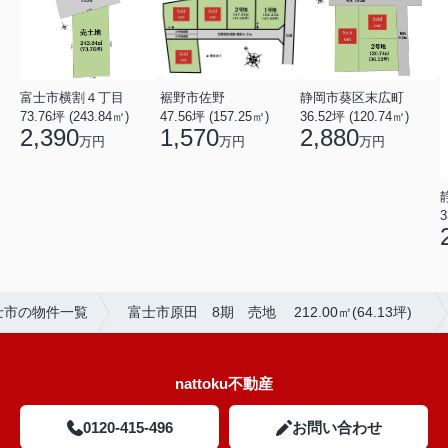
裾野市佐野
富士市横割４丁目
静岡市葵区末広町
47.56坪 (157.25㎡)
73.76坪 (243.84㎡)
36.52坪 (120.74㎡)
1,570
2,390
2,880
万円
万円
万円
3
士市の物件一覧
富士市原田 8期 売地 212.00㎡(64.13坪)
nattoku不動産
0120-415-496
お問い合わせ