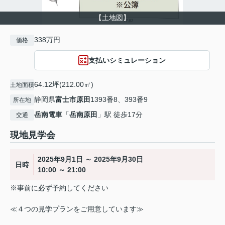
【土地図】
338万円
価格
支払いシミュレーション
64.12坪(212.00㎡)
土地面積
静岡県
富士市
原田
1393番8、393番9
所在地
岳南電車
「
岳南原田
」駅 徒歩17分
交通
現地見学会
2025年9月1日 ～ 2025年9月30日
日時
10:00 ～ 21:00
※事前に必ず予約してください
≪４つの見学プランをご用意しています≫