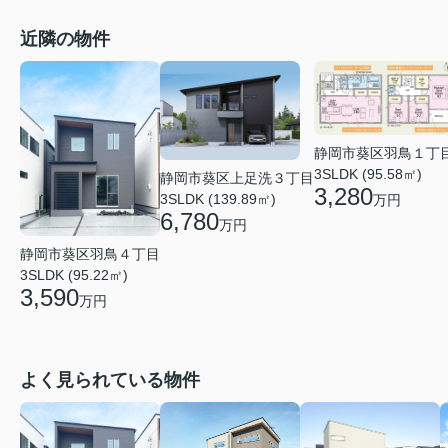
近隣の物件
静岡市葵区羽鳥１丁
3SLDK (95.58㎡)
静岡市葵区上足洗３丁目
3,280
3SLDK (139.89㎡)
万円
6,780
万円
静岡市葵区羽鳥４丁目
3SLDK (95.22㎡)
3,590
万円
よく見られている物件