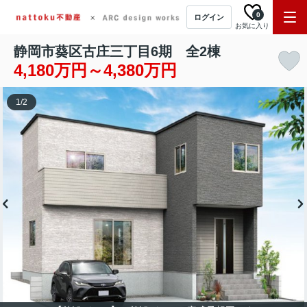
0
ログイン
お気に入り
静岡市葵区古庄三丁目6期 全2棟
4,180万円～4,380万円
1
/
2