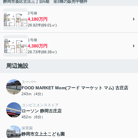
静岡市葵区古庄三丁目6期 全2棟の販売中物件
2号棟
4,180万円
26.92坪(89.01㎡)
1号棟
4,380万円
26.73坪(88.39㎡)
周辺施設
スーパー
FOOD MARKET Mom(フード マーケット マム) 古庄店
243ｍ（4分）
コンビニエンスストア
ローソン 静岡古庄店
452ｍ（6分）
保育園
静岡市立上土こども園