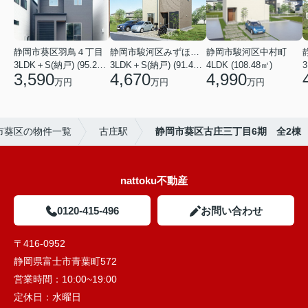
静岡市葵区羽鳥４丁目
静岡市駿河区みずほ２丁目
静岡市駿河区中村町
3LDK＋S(納戸) (95.22㎡)
3LDK＋S(納戸) (91.49㎡)
4LDK (108.48㎡)
3
3,590
4,670
4,990
万円
万円
万円
市葵区の物件一覧
古庄駅
静岡市葵区古庄三丁目6期 全2棟
nattoku不動産
0120-415-496
お問い合わせ
〒416-0952
静岡県富士市青葉町572
営業時間：
10:00~19:00
定休日：
水曜日