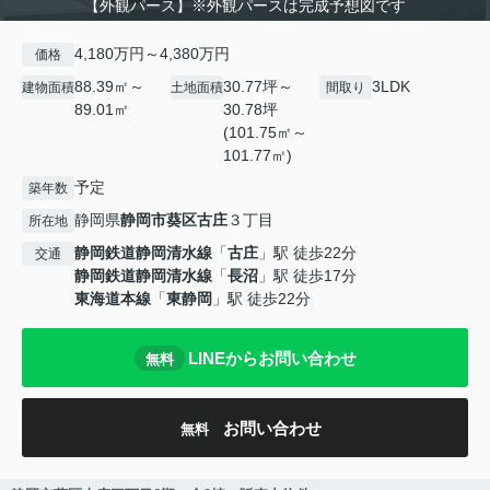
【外観パース】※外観パースは完成予想図です
4,180万円～4,380万円
価格
88.39㎡～
30.77坪～
3LDK
建物面積
土地面積
間取り
89.01㎡
30.78坪
(101.75㎡～
101.77㎡)
予定
築年数
静岡県
静岡市葵区
古庄
３丁目
所在地
静岡鉄道静岡清水線
「
古庄
」駅 徒歩22分
交通
静岡鉄道静岡清水線
「
長沼
」駅 徒歩17分
東海道本線
「
東静岡
」駅 徒歩22分
LINEからお問い合わせ
無料
お問い合わせ
無料