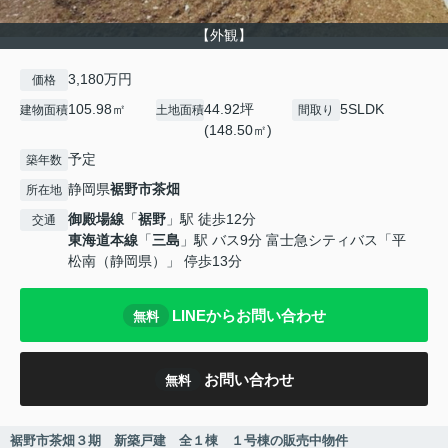
【外観】
3,180万円
価格
105.98㎡
44.92坪
5SLDK
建物面積
土地面積
間取り
(148.50㎡)
予定
築年数
静岡県
裾野市
茶畑
所在地
御殿場線
「
裾野
」駅 徒歩12分
交通
東海道本線
「
三島
」駅 バス9分 富士急シティバス「平
松南（静岡県）」 停歩13分
LINEからお問い合わせ
無料
お問い合わせ
無料
裾野市茶畑３期 新築戸建 全１棟 １号棟の販売中物件