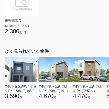
裾野市深良
4LDK (95.98㎡)
2,380
万円
よく見られている物件
静岡市葵区羽鳥４丁目
静岡市駿河区みずほ２丁目
静岡市駿河区みずほ２丁目
3LDK＋S(納戸) (95.22㎡)
3LDK＋S(納戸) (91.49㎡)
3LDK (93.56㎡)
4
3,590
4,670
4,470
万円
万円
万円