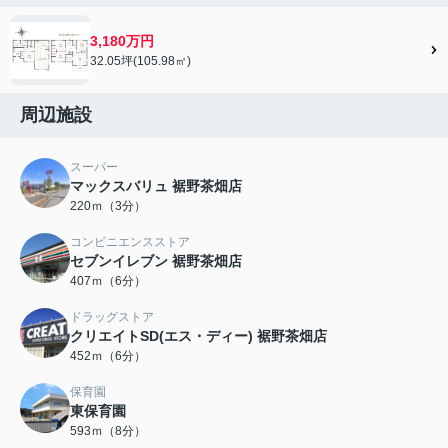
3,180万円
32.05坪(105.98㎡)
周辺施設
スーパー
マックスバリュ 裾野茶畑店
220ｍ（3分）
コンビニエンスストア
セブンイレブン 裾野茶畑店
407ｍ（6分）
ドラッグストア
クリエイトSD(エス・ディー) 裾野茶畑店
452ｍ（6分）
保育園
東保育園
593ｍ（8分）