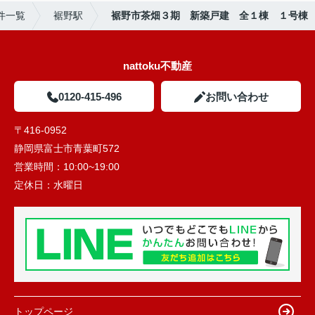
件一覧
裾野駅
裾野市茶畑３期 新築戸建 全１棟 １号棟
nattoku不動産
0120-415-496
お問い合わせ
〒416-0952
静岡県富士市青葉町572
営業時間：
10:00~19:00
定休日：
水曜日
トップページ