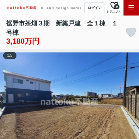
0
ログイン
お気に入り
裾野市茶畑３期 新築戸建 全１棟 １
号棟
3,180万円
1
/
5