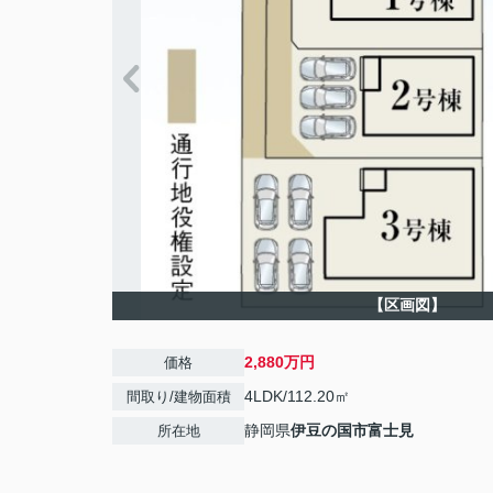
【区画図】
2,880万円
価格
4LDK/112.20㎡
間取り/建物面積
静岡県
伊豆の国市
富士見
所在地