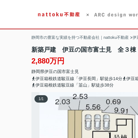
静岡市の豊富な実績を持つ不動産会社｜nattoku不動産
伊
新築戸建 伊豆の国市富士見 全３棟
2,880万円
静岡県
伊豆の国市
富士見
伊豆箱根鉄道駿豆線「伊豆長岡」駅徒歩14分
伊豆
伊豆箱根鉄道駿豆線「韮山」駅徒歩38分
1
/
1