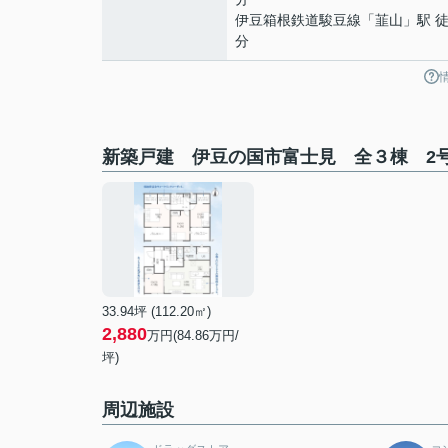
伊豆箱根鉄道駿豆線
「
韮山
」駅 徒
分
新築戸建 伊豆の国市富士見 全３棟 2
33.94坪 (112.20㎡)
2,880
万円(84.86万円/
坪)
周辺施設