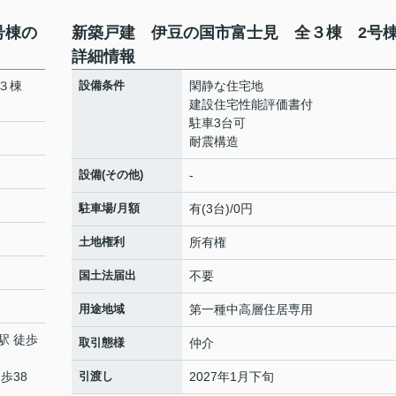
号棟の
新築戸建 伊豆の国市富士見 全３棟 2号
詳細情報
全３棟
設備条件
閑静な住宅地
建設住宅性能評価書付
駐車3台可
耐震構造
設備(その他)
-
駐車場/月額
有(3台)/0円
土地権利
所有権
国土法届出
不要
用途地域
第一種中高層住居専用
駅 徒歩
取引態様
仲介
歩38
引渡し
2027年1月下旬