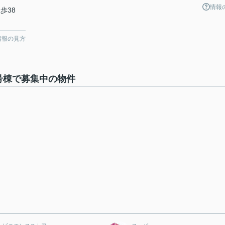
情報
歩38
情報の見方
号棟で募集中の物件