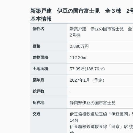
新築戸建 伊豆の国市富士見 全３棟 2
基本情報
物件名
新築戸建 伊豆の国市富士見 
2号棟
価格
2,880万円
建物面積
112.20㎡
土地面積
57.09坪(188.76㎡)
築年月
2027年1月（予定）
総戸数
-
所在地
静岡県
伊豆の国市
富士見
交通
伊豆箱根鉄道駿豆線
「
伊豆長岡
」
14分
伊豆箱根鉄道駿豆線
「
田京
」駅 徒
分