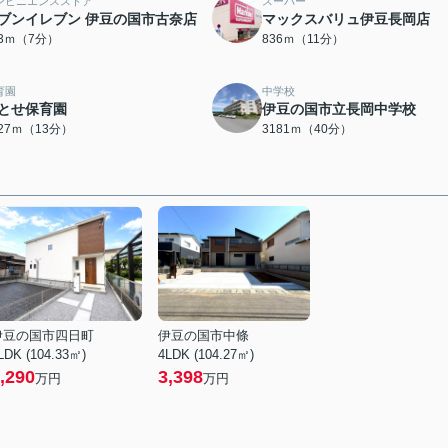
ンビニエンスストア
スーパー
ブンイレブン 伊豆の国市古奈店
マックスバリュ伊豆長岡店
43ｍ（7分）
836ｍ（11分）
育園
中学校
とせ保育園
伊豆の国市立長岡中学校
027ｍ（13分）
3181ｍ（40分）
伊豆の国市四日町
伊豆の国市中條
LDK (104.33㎡)
4LDK (104.27㎡)
,290
3,398
万円
万円