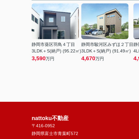
静岡市葵区羽鳥４丁目
静岡市駿河区みずほ２丁目
静
3LDK＋S(納戸) (95.22㎡)
3LDK＋S(納戸) (91.49㎡)
4L
3,590
4,670
4,
万円
万円
nattoku不動産
〒416-0952
静岡県富士市青葉町572