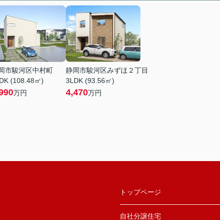
岡市駿河区中村町
静岡市駿河区みずほ２丁目
DK (108.48㎡)
3LDK (93.56㎡)
990
4,470
万円
万円
トップページ
自社分譲住宅