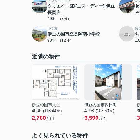
ドラッグストア
コ
クリエイトSD(エス・ディー) 伊豆
セ
長岡店
5
496ｍ（7分）
小学校
保
伊豆の国市立長岡南小学校
ち
904ｍ（12分）
1
近隣の物件
伊豆の国市大仁
伊豆の国市四日町
4LDK (113.44㎡)
4LDK (103.50㎡)
3
2,780
3,590
3
万円
万円
よく見られている物件